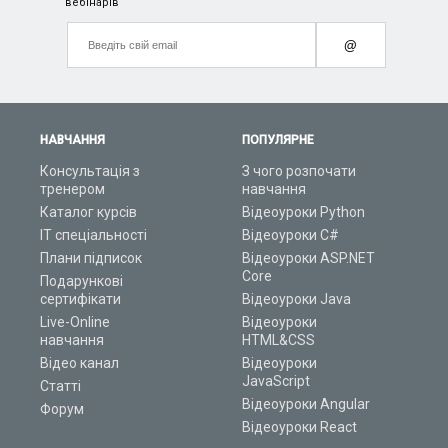
вебінарів
@
НАВЧАННЯ
ПОПУЛЯРНЕ
Консультація з
З чого розпочати
тренером
навчання
Каталог курсів
Відеоуроки Python
ІТ спеціальності
Відеоуроки C#
Плани підписок
Відеоуроки ASP.NET
Core
Подарункові
сертифікати
Відеоуроки Java
Live-Online
Відеоуроки
навчання
HTML&CSS
Відео канал
Відеоуроки
JavaScript
Статті
Відеоуроки Angular
Форум
Відеоуроки React