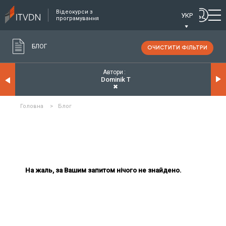
Відеокурси з
УКР
програмування
БЛОГ
ОЧИСТИТИ ФІЛЬТРИ
Автори
Dominik T
✖
Головна
>
Блог
На жаль, за Вашим запитом нічого не знайдено.