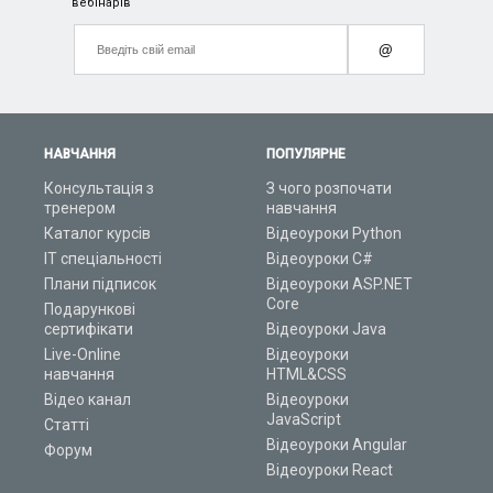
вебінарів
@
НАВЧАННЯ
ПОПУЛЯРНЕ
Консультація з
З чого розпочати
тренером
навчання
Каталог курсів
Відеоуроки Python
ІТ спеціальності
Відеоуроки C#
Плани підписок
Відеоуроки ASP.NET
Core
Подарункові
сертифікати
Відеоуроки Java
Live-Online
Відеоуроки
навчання
HTML&CSS
Відео канал
Відеоуроки
JavaScript
Статті
Відеоуроки Angular
Форум
Відеоуроки React