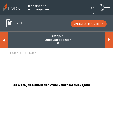
Відеокурси з
УКР
програмування
БЛОГ
ОЧИСТИТИ ФІЛЬТРИ
Автори
Олег Загородній
✖
Головна
>
Блог
На жаль, за Вашим запитом нічого не знайдено.