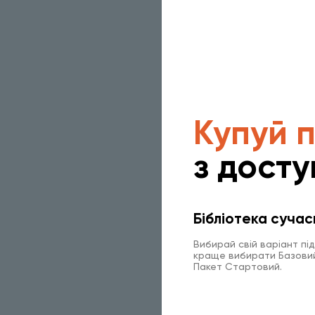
Купуй 
з досту
Бібліотека сучас
Вибирай свій варіант пі
краще вибирати Базовий 
Пакет Стартовий.