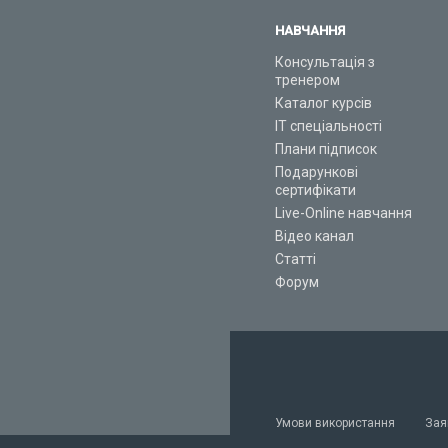
НАВЧАННЯ
Консультація з
тренером
Каталог курсів
ІТ спеціальності
Плани підписок
Подарункові
сертифікати
Live-Online навчання
Відео канал
Статті
Форум
Умови використання
Зая