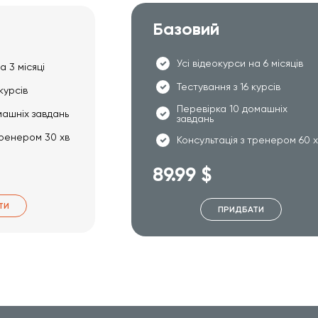
Базовий
Усі відеокурси на 6 місяців
а 3 місяці
Тестування з 16 курсів
курсів
Перевірка 10 домашніх
машніх завдань
завдань
тренером 30 хв
Консультація з тренером 60 
89.99 $
ТИ
ПРИДБАТИ