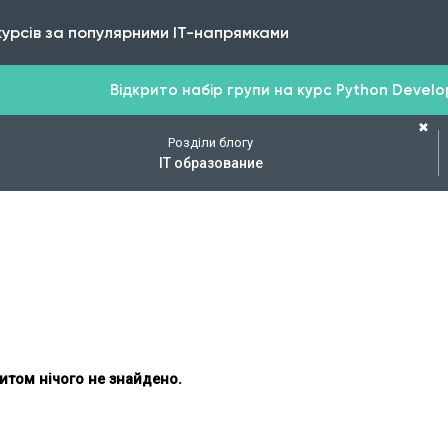
курсів за популярними IT-напрямками
Відкрито набір групи на курс Python Develope
✖
Розділи блогу
IT образование
итом нічого не знайдено.