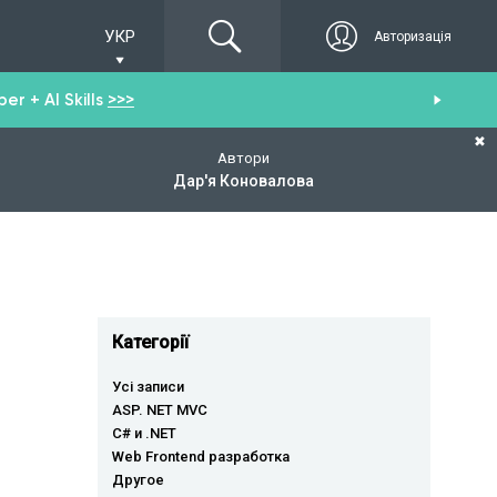
УКР
Авторизація
r + AI Skills
>>>
От
✖
Автори
Дар'я Коновалова
Категорії
Усі записи
ASP. NET MVC
C# и .NET
Web Frontend разработка
Другое