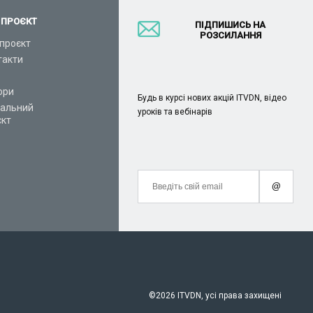
 ПРОЄКТ
ПІДПИШИСЬ НА
РОЗСИЛАННЯ
проєкт
такти
ори
Будь в курсі нових акцій ITVDN, відео
іальний
уроків та вебінарів
єкт
@
©
2026 ITVDN, усі права захищені