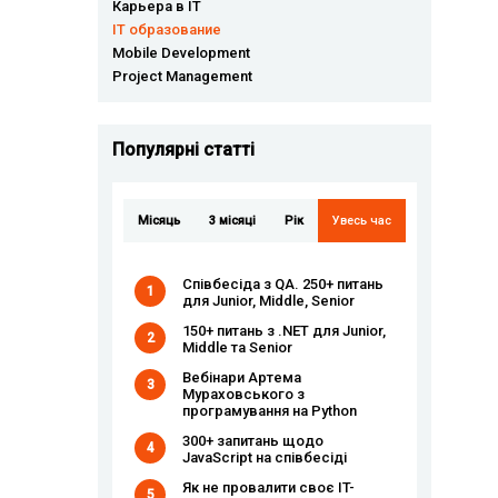
Карьера в IT
IT образование
Mobile Development
Project Management
Популярні статті
Місяць
3 місяці
Рік
Увесь час
Співбесіда з QA. 250+ питань
1
для Junior, Middle, Senior
150+ питань з .NET для Junior,
2
Middle та Senior
Вебінари Артема
3
Мураховського з
програмування на Python
300+ запитань щодо
4
JavaScript на співбесіді
Як не провалити своє IT-
5