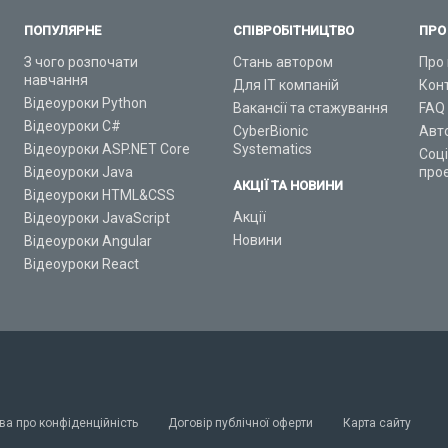
ПОПУЛЯРНЕ
СПІВРОБІТНИЦТВО
ПРО
З чого розпочати
Стань автором
Про 
навчання
Для ІТ компаній
Кон
Відеоуроки Python
Вакансії та стажування
FAQ
Відеоуроки C#
CyberBionic
Авт
Відеоуроки ASP.NET Core
Systematics
Соц
Відеоуроки Java
про
АКЦІЇ ТА НОВИНИ
Відеоуроки HTML&CSS
Акції
Відеоуроки JavaScript
Новини
Відеоуроки Angular
Відеоуроки React
ва про конфіденційність
Договір публічної оферти
Карта сайту