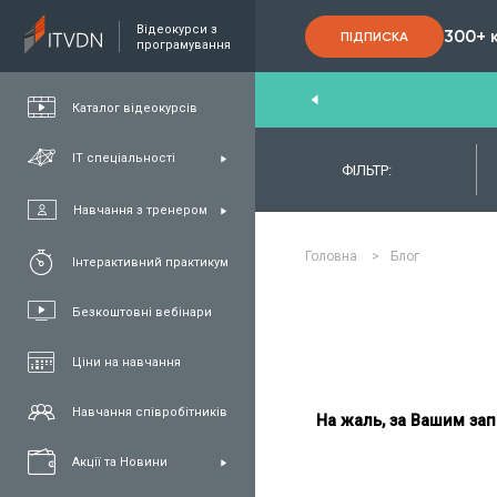
Відеокурси з
300+ 
ПІДПИСКА
програмування
nd
,
FullStack
,
C#/.NET
,
Java
та
QA
Каталог відеокурсів
ІТ спеціальності
ФІЛЬТР:
Навчання з тренером
Головна
>
Блог
Інтерактивний практикум
Безкоштовні вебінари
Ціни на навчання
Навчання співробітників
На жаль, за Вашим зап
Акції та Новини