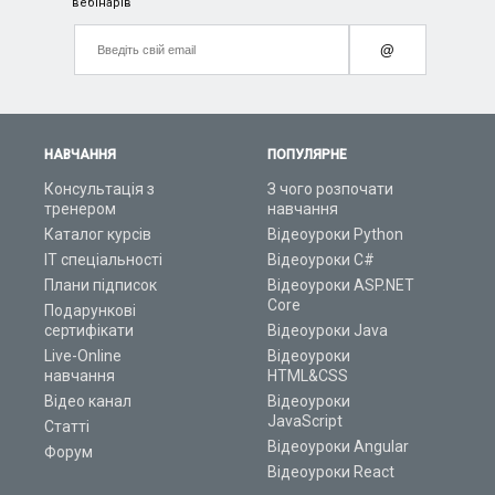
вебінарів
@
НАВЧАННЯ
ПОПУЛЯРНЕ
Консультація з
З чого розпочати
тренером
навчання
Каталог курсів
Відеоуроки Python
ІТ спеціальності
Відеоуроки C#
Плани підписок
Відеоуроки ASP.NET
Core
Подарункові
сертифікати
Відеоуроки Java
Live-Online
Відеоуроки
навчання
HTML&CSS
Відео канал
Відеоуроки
JavaScript
Статті
Відеоуроки Angular
Форум
Відеоуроки React