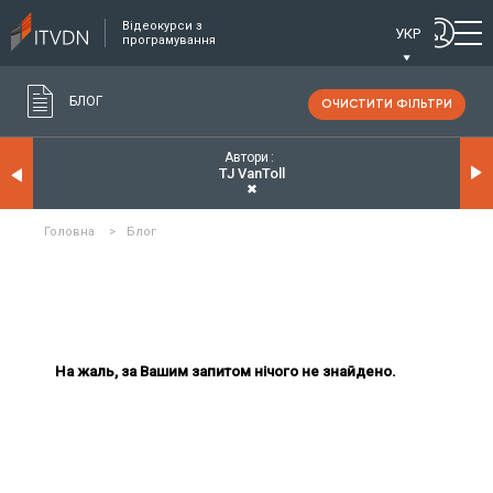
Відеокурси з
УКР
програмування
БЛОГ
ОЧИСТИТИ ФІЛЬТРИ
Автори
TJ VanToll
✖
Головна
>
Блог
На жаль, за Вашим запитом нічого не знайдено.