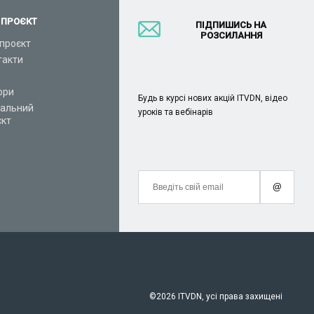
 ПРОЄКТ
ПІДПИШИСЬ НА
РОЗСИЛАННЯ
проєкт
такти
ори
Будь в курсі нових акцій ITVDN, відео
іальний
уроків та вебінарів
єкт
@
©
2026 ITVDN, усі права захищені