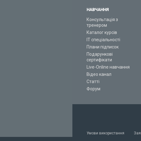
НАВЧАННЯ
Консультація з
тренером
Каталог курсів
ІТ спеціальності
Плани підписок
Подарункові
сертифікати
Live-Online навчання
Відео канал
Статті
Форум
Умови використання
Зая