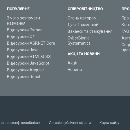
ПОПУЛЯРНЕ
СПІВРОБІТНИЦТВО
ПРО
З чого розпочати
Стань автором
Про 
навчання
Для ІТ компаній
Кон
Відеоуроки Python
Вакансії та стажування
FAQ
Відеоуроки C#
CyberBionic
Авт
Відеоуроки ASP.NET Core
Systematics
Соц
Відеоуроки Java
про
АКЦІЇ ТА НОВИНИ
Відеоуроки HTML&CSS
Акції
Відеоуроки JavaScript
Новини
Відеоуроки Angular
Відеоуроки React
ва про конфіденційність
Договір публічної оферти
Карта сайту