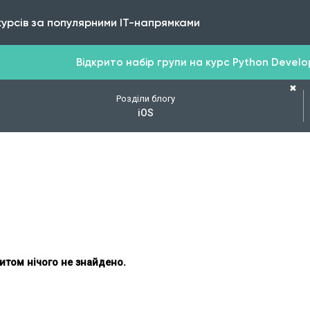
курсів за популярними IT-напрямками
Відкрито набір групи на курс Python Develope
✖
Розділи блогу
iOS
итом нічого не знайдено.