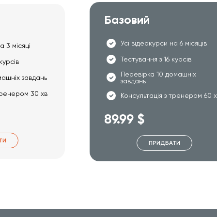
Базовий
Усі відеокурси на 6 місяців
а 3 місяці
Тестування з 16 курсів
курсів
Перевірка 10 домашніх
машніх завдань
завдань
тренером 30 хв
Консультація з тренером 60 
89.99 $
ТИ
ПРИДБАТИ