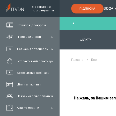
Відеокурси з
300+ 
ПІДПИСКА
програмування
nd
,
FullStack
,
C#/.NET
,
Java
та
QA
Каталог відеокурсів
ІТ спеціальності
ФІЛЬТР:
Навчання з тренером
Головна
>
Блог
Інтерактивний практикум
Безкоштовні вебінари
Ціни на навчання
Навчання співробітників
На жаль, за Вашим зап
Акції та Новини