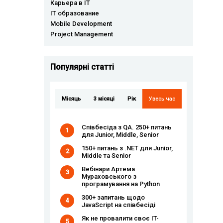
Карьера в IT
IT образование
Mobile Development
Project Management
Популярні статті
Місяць
3 місяці
Рік
Увесь час
Співбесіда з QA. 250+ питань
1
для Junior, Middle, Senior
150+ питань з .NET для Junior,
2
Middle та Senior
Вебінари Артема
3
Мураховського з
програмування на Python
300+ запитань щодо
4
JavaScript на співбесіді
Як не провалити своє IT-
5