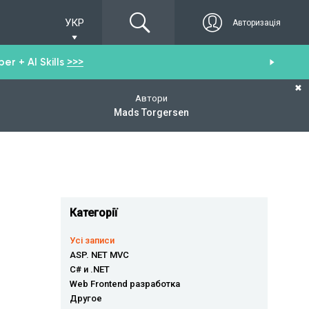
УКР
Авторизація
r + AI Skills
>>>
От
✖
Автори
Mads Torgersen
Категорії
Усі записи
ASP. NET MVC
C# и .NET
Web Frontend разработка
Другое