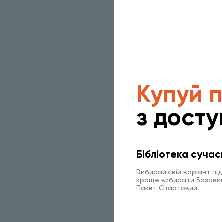
Купуй 
з досту
Бібліотека сучас
Вибирай свій варіант пі
краще вибирати Базовий 
Пакет Стартовий.