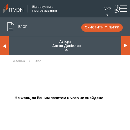
Відеокурси з
УКР
програмування
БЛОГ
ОЧИСТИТИ ФІЛЬТРИ
Автори
Антон Даніелян
✖
Головна
>
Блог
На жаль, за Вашим запитом нічого не знайдено.