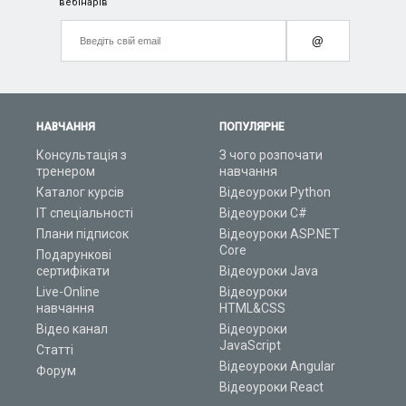
вебінарів
@
НАВЧАННЯ
ПОПУЛЯРНЕ
Консультація з
З чого розпочати
тренером
навчання
Каталог курсів
Відеоуроки Python
ІТ спеціальності
Відеоуроки C#
Плани підписок
Відеоуроки ASP.NET
Core
Подарункові
сертифікати
Відеоуроки Java
Live-Online
Відеоуроки
навчання
HTML&CSS
Відео канал
Відеоуроки
JavaScript
Статті
Відеоуроки Angular
Форум
Відеоуроки React