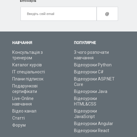
вебінарів
@
НАВЧАННЯ
ПОПУЛЯРНЕ
Консультація з
З чого розпочати
тренером
навчання
Каталог курсів
Відеоуроки Python
ІТ спеціальності
Відеоуроки C#
Плани підписок
Відеоуроки ASP.NET
Core
Подарункові
сертифікати
Відеоуроки Java
Live-Online
Відеоуроки
навчання
HTML&CSS
Відео канал
Відеоуроки
JavaScript
Статті
Відеоуроки Angular
Форум
Відеоуроки React