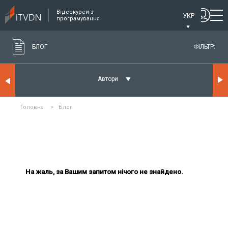
Відеокурси з
УКР
програмування
БЛОГ
ФІЛЬТР:
Автори
Головна
>
Блог
На жаль, за Вашим запитом нічого не знайдено.