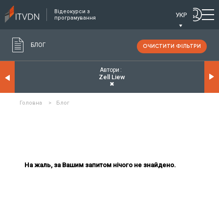
Відеокурси з
УКР
програмування
БЛОГ
ОЧИСТИТИ ФІЛЬТРИ
Автори
Zell Liew
✖
Головна
>
Блог
На жаль, за Вашим запитом нічого не знайдено.