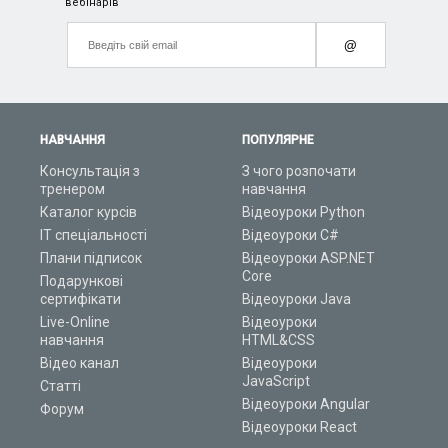
вебінарів
@
НАВЧАННЯ
ПОПУЛЯРНЕ
Консультація з
З чого розпочати
тренером
навчання
Каталог курсів
Відеоуроки Python
ІТ спеціальності
Відеоуроки C#
Плани підписок
Відеоуроки ASP.NET
Core
Подарункові
сертифікати
Відеоуроки Java
Live-Online
Відеоуроки
навчання
HTML&CSS
Відео канал
Відеоуроки
JavaScript
Статті
Відеоуроки Angular
Форум
Відеоуроки React