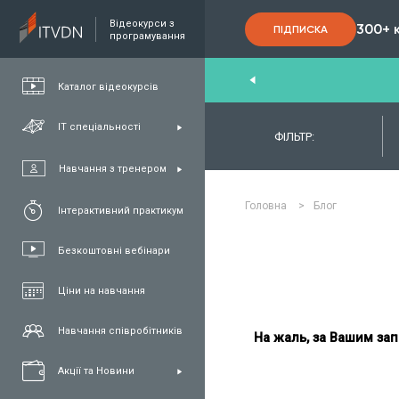
Відеокурси з
300+ 
ПІДПИСКА
програмування
nd
,
FullStack
,
C#/.NET
,
Java
та
QA
Каталог відеокурсів
ІТ спеціальності
ФІЛЬТР:
Навчання з тренером
Головна
>
Блог
Інтерактивний практикум
Безкоштовні вебінари
Ціни на навчання
Навчання співробітників
На жаль, за Вашим зап
Акції та Новини