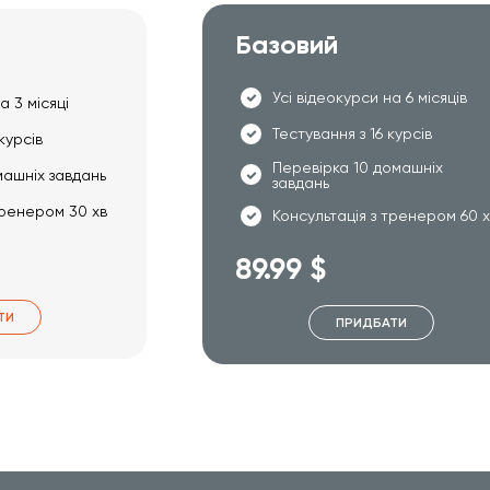
Базовий
Усі відеокурси на 6 місяців
а 3 місяці
Тестування з 16 курсів
курсів
Перевірка 10 домашніх
машніх завдань
завдань
тренером 30 хв
Консультація з тренером 60 
89.99 $
ТИ
ПРИДБАТИ