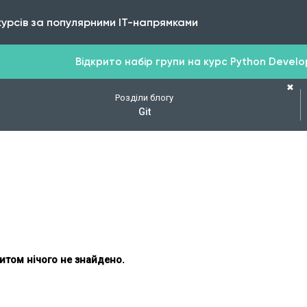
курсів за популярними IT-напрямками
Відкрито набір групи на курс Python Develope
✖
Розділи блогу
Git
итом нічого не знайдено.