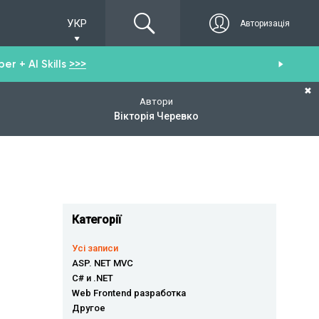
УКР
Авторизація
r + AI Skills
>>>
От
✖
Автори
Вікторія Черевко
Категорії
Усі записи
ASP. NET MVC
C# и .NET
Web Frontend разработка
Другое