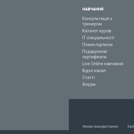
НАВЧАННЯ
Консультація з
тренером
Каталог курсів
ІТ спеціальності
Плани підписок
Подарункові
сертифікати
Live-Online навчання
Відео канал
Статті
Форум
Умови використання
Зая