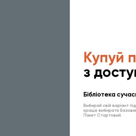
Купуй 
з досту
Бібліотека сучас
Вибирай свій варіант пі
краще вибирати Базовий 
Пакет Стартовий.