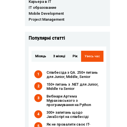
Карьера в IT
IT образование
Mobile Development
Project Management
Популярні статті
Місяць
3 місяці
Рік
Увесь час
Співбесіда з QA. 250+ питань
1
для Junior, Middle, Senior
150+ питань з .NET для Junior,
2
Middle та Senior
Вебінари Артема
3
Мураховського з
програмування на Python
300+ запитань щодо
4
JavaScript на співбесіді
Як не провалити своє IT-
5