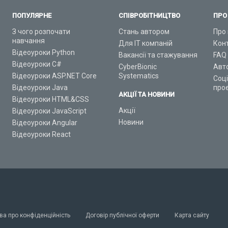
ПОПУЛЯРНЕ
СПІВРОБІТНИЦТВО
ПРО
З чого розпочати
Стань автором
Про 
навчання
Для ІТ компаній
Кон
Відеоуроки Python
Вакансії та стажування
FAQ
Відеоуроки C#
CyberBionic
Авт
Відеоуроки ASP.NET Core
Systematics
Соц
Відеоуроки Java
про
АКЦІЇ ТА НОВИНИ
Відеоуроки HTML&CSS
Акції
Відеоуроки JavaScript
Новини
Відеоуроки Angular
Відеоуроки React
ва про конфіденційність
Договір публічної оферти
Карта сайту