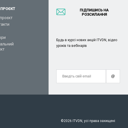
 ПРОЄКТ
ПІДПИШИСЬ НА
РОЗСИЛАННЯ
проєкт
такти
ори
Будь в курсі нових акцій ITVDN, відео
іальний
уроків та вебінарів
єкт
@
©
2026 ITVDN, усі права захищені