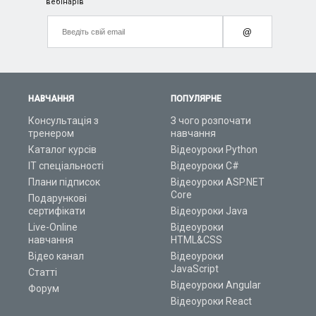
вебінарів
@
НАВЧАННЯ
ПОПУЛЯРНЕ
Консультація з
З чого розпочати
тренером
навчання
Каталог курсів
Відеоуроки Python
ІТ спеціальності
Відеоуроки C#
Плани підписок
Відеоуроки ASP.NET
Core
Подарункові
сертифікати
Відеоуроки Java
Live-Online
Відеоуроки
навчання
HTML&CSS
Відео канал
Відеоуроки
JavaScript
Статті
Відеоуроки Angular
Форум
Відеоуроки React