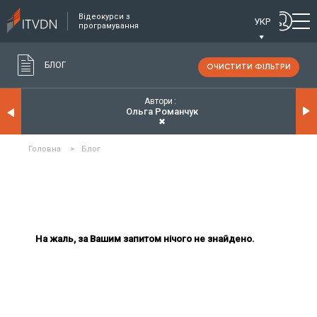
Відеокурси з
УКР
програмування
БЛОГ
ОЧИСТИТИ ФІЛЬТРИ
Автори
Ольга Романчук
✖
Головна
>
Блог
На жаль, за Вашим запитом нічого не знайдено.