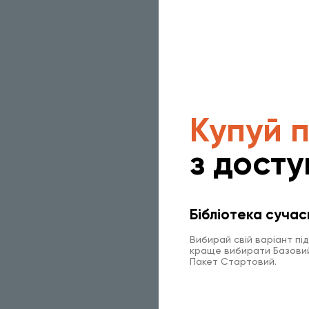
Купуй 
з досту
Бібліотека сучас
Вибирай свій варіант пі
краще вибирати Базовий 
Пакет Стартовий.