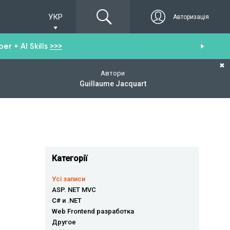
УКР
Авторизація
r + AI Skills
>>>
От
✖
Автори
Guillaume Jacquart
Категорії
Усі записи
ASP. NET MVC
C# и .NET
Web Frontend разработка
Другое