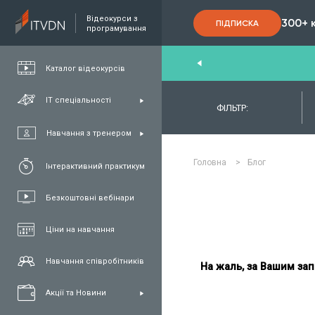
Відеокурси з
300+ 
ПІДПИСКА
програмування
nd
,
FullStack
,
C#/.NET
,
Java
та
QA
Каталог відеокурсів
ІТ спеціальності
ФІЛЬТР:
Навчання з тренером
Головна
>
Блог
Інтерактивний практикум
Безкоштовні вебінари
Ціни на навчання
Навчання співробітників
На жаль, за Вашим зап
Акції та Новини