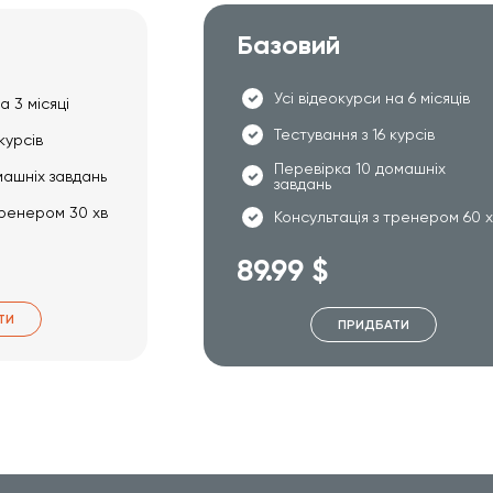
Базовий
Усі відеокурси на 6 місяців
а 3 місяці
Тестування з 16 курсів
курсів
Перевірка 10 домашніх
машніх завдань
завдань
тренером 30 хв
Консультація з тренером 60 
89.99 $
ТИ
ПРИДБАТИ