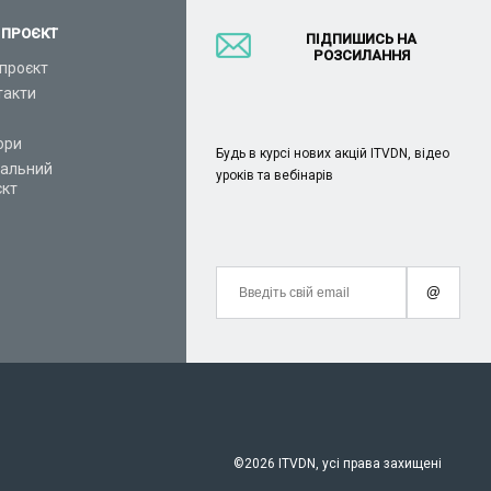
 ПРОЄКТ
ПІДПИШИСЬ НА
РОЗСИЛАННЯ
проєкт
такти
ори
Будь в курсі нових акцій ITVDN, відео
іальний
уроків та вебінарів
єкт
@
©
2026 ITVDN, усі права захищені