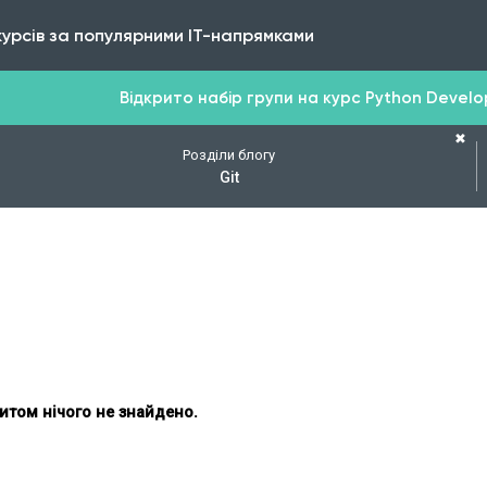
курсів за популярними IT-напрямками
Відкрито набір групи на курс Python Develope
✖
Розділи блогу
Git
итом нічого не знайдено.