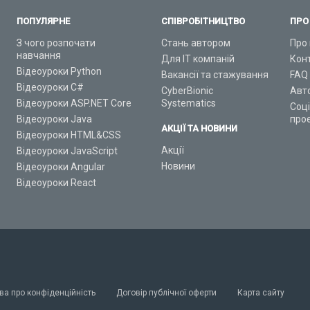
ПОПУЛЯРНЕ
СПІВРОБІТНИЦТВО
ПРО
З чого розпочати
Стань автором
Про 
навчання
Для ІТ компаній
Кон
Відеоуроки Python
Вакансії та стажування
FAQ
Відеоуроки C#
CyberBionic
Авт
Відеоуроки ASP.NET Core
Systematics
Соц
Відеоуроки Java
про
АКЦІЇ ТА НОВИНИ
Відеоуроки HTML&CSS
Акції
Відеоуроки JavaScript
Новини
Відеоуроки Angular
Відеоуроки React
ва про конфіденційність
Договір публічної оферти
Карта сайту