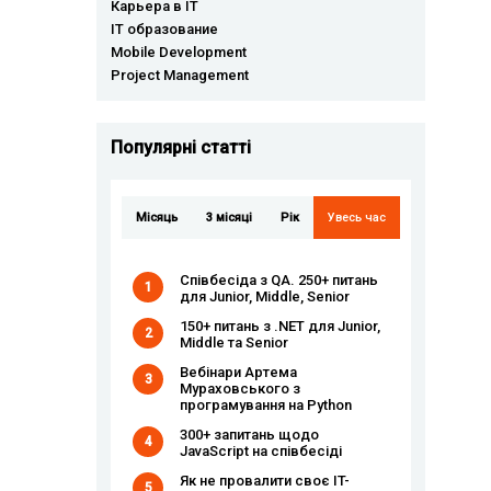
Карьера в IT
IT образование
Mobile Development
Project Management
Популярні статті
Місяць
3 місяці
Рік
Увесь час
Співбесіда з QA. 250+ питань
1
для Junior, Middle, Senior
150+ питань з .NET для Junior,
2
Middle та Senior
Вебінари Артема
3
Мураховського з
програмування на Python
300+ запитань щодо
4
JavaScript на співбесіді
Як не провалити своє IT-
5