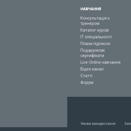
НАВЧАННЯ
Консультація з
тренером
Каталог курсів
ІТ спеціальності
Плани підписок
Подарункові
сертифікати
Live-Online навчання
Відео канал
Статті
Форум
Умови використання
Зая