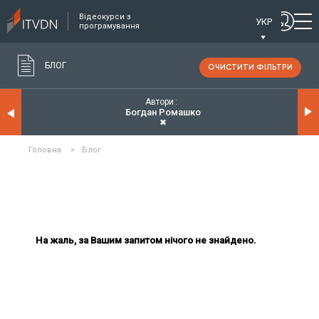
Відеокурси з
УКР
програмування
БЛОГ
ОЧИСТИТИ ФІЛЬТРИ
Автори
Богдан Ромашко
✖
Головна
>
Блог
На жаль, за Вашим запитом нічого не знайдено.