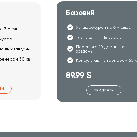
Базовий
Усі відеокурси на 6 місяців
а 3 місяці
Тестування з 16 курсів
курсів
Перевірка 10 домашніх
машніх завдань
завдань
тренером 30 хв
Консультація з тренером 60 
89.99 $
ТИ
ПРИДБАТИ