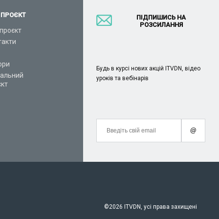
 ПРОЄКТ
ПІДПИШИСЬ НА
РОЗСИЛАННЯ
проєкт
такти
ори
Будь в курсі нових акцій ITVDN, відео
іальний
уроків та вебінарів
єкт
@
©
2026 ITVDN, усі права захищені