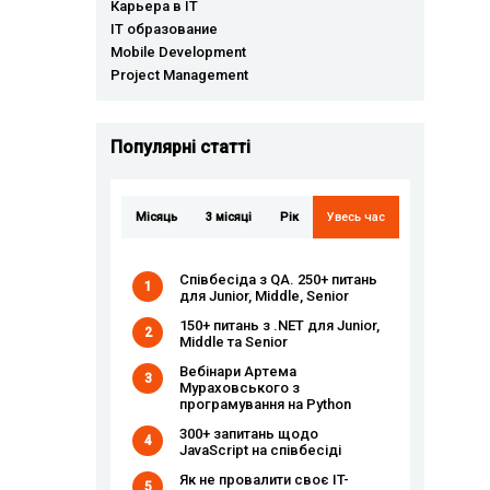
Карьера в IT
IT образование
Mobile Development
Project Management
Популярні статті
Місяць
3 місяці
Рік
Увесь час
Співбесіда з QA. 250+ питань
1
для Junior, Middle, Senior
150+ питань з .NET для Junior,
2
Middle та Senior
Вебінари Артема
3
Мураховського з
програмування на Python
300+ запитань щодо
4
JavaScript на співбесіді
Як не провалити своє IT-
5