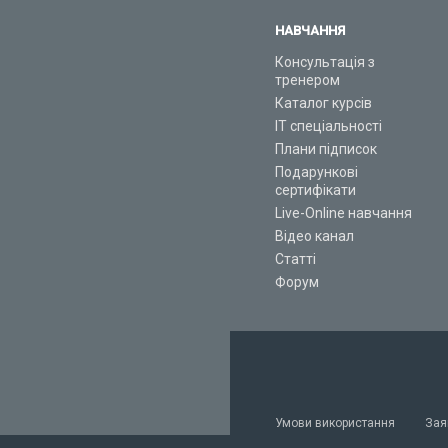
НАВЧАННЯ
Консультація з
тренером
Каталог курсів
ІТ спеціальності
Плани підписок
Подарункові
сертифікати
Live-Online навчання
Відео канал
Статті
Форум
Умови використання
Зая