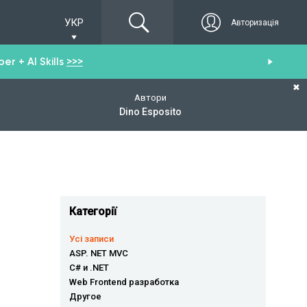
УКР
Авторизація
r + AI Skills
>>>
От
✖
Автори
Dino Esposito
Категорії
Усі записи
ASP. NET MVC
C# и .NET
Web Frontend разработка
Другое