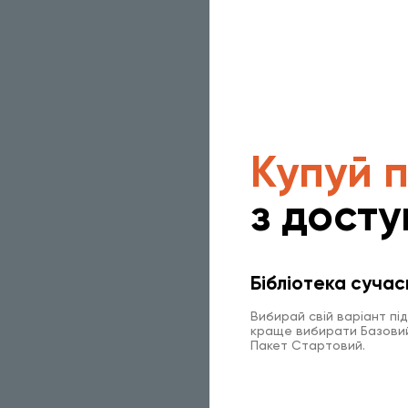
Купуй 
з досту
Бібліотека сучас
Вибирай свій варіант пі
краще вибирати Базовий 
Пакет Стартовий.