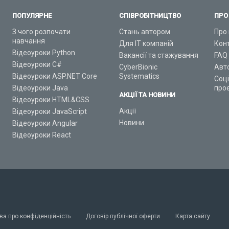
ПОПУЛЯРНЕ
СПІВРОБІТНИЦТВО
ПРО
З чого розпочати
Стань автором
Про 
навчання
Для ІТ компаній
Кон
Відеоуроки Python
Вакансії та стажування
FAQ
Відеоуроки C#
CyberBionic
Авт
Відеоуроки ASP.NET Core
Systematics
Соц
Відеоуроки Java
про
АКЦІЇ ТА НОВИНИ
Відеоуроки HTML&CSS
Акції
Відеоуроки JavaScript
Новини
Відеоуроки Angular
Відеоуроки React
ва про конфіденційність
Договір публічної оферти
Карта сайту