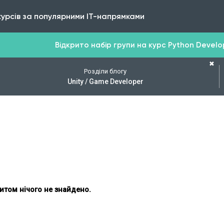
курсів за популярними IT-напрямками
Відкрито набір групи на курс Python Develope
✖
Розділи блогу
Unity / Game Developer
итом нічого не знайдено.