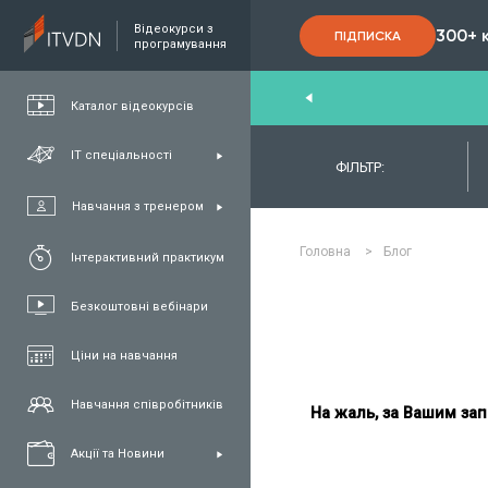
Відеокурси з
300+ 
ПІДПИСКА
програмування
nd
,
FullStack
,
C#/.NET
,
Java
та
QA
Каталог відеокурсів
ІТ спеціальності
ФІЛЬТР:
Навчання з тренером
Головна
>
Блог
Інтерактивний практикум
Безкоштовні вебінари
Ціни на навчання
Навчання співробітників
На жаль, за Вашим зап
Акції та Новини