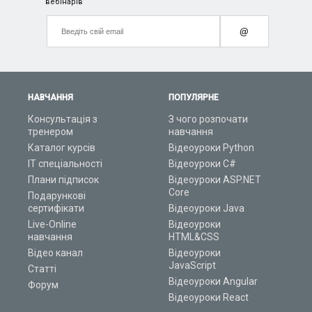
вебінарів
@
НАВЧАННЯ
ПОПУЛЯРНЕ
Консультація з
З чого розпочати
тренером
навчання
Каталог курсів
Відеоуроки Python
ІТ спеціальності
Відеоуроки C#
Плани підписок
Відеоуроки ASP.NET
Core
Подарункові
сертифікати
Відеоуроки Java
Live-Online
Відеоуроки
навчання
HTML&CSS
Відео канал
Відеоуроки
JavaScript
Статті
Відеоуроки Angular
Форум
Відеоуроки React