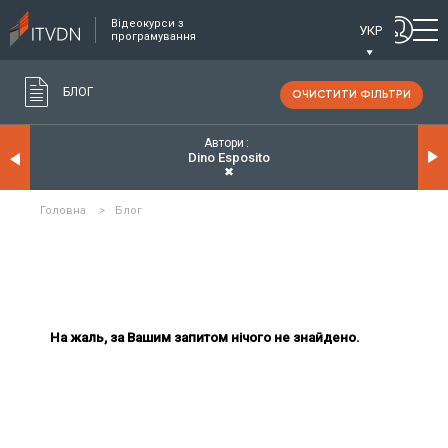
Відеокурси з
УКР
програмування
БЛОГ
ОЧИСТИТИ ФІЛЬТРИ
Автори
Dino Esposito
✖
Головна
>
Блог
На жаль, за Вашим запитом нічого не знайдено.