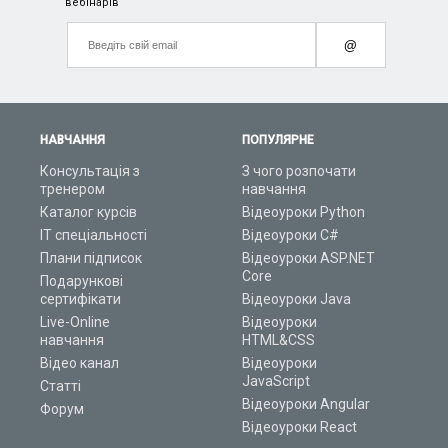
вебінарів
@
НАВЧАННЯ
ПОПУЛЯРНЕ
Консультація з
З чого розпочати
тренером
навчання
Каталог курсів
Відеоуроки Python
ІТ спеціальності
Відеоуроки C#
Плани підписок
Відеоуроки ASP.NET
Core
Подарункові
сертифікати
Відеоуроки Java
Live-Online
Відеоуроки
навчання
HTML&CSS
Відео канал
Відеоуроки
JavaScript
Статті
Відеоуроки Angular
Форум
Відеоуроки React