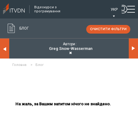
Відеокурси з
УКР
програмування
БЛОГ
ОЧИСТИТИ ФІЛЬТРИ
Автори
Greg Snow-Wasserman
✖
Головна
>
Блог
На жаль, за Вашим запитом нічого не знайдено.