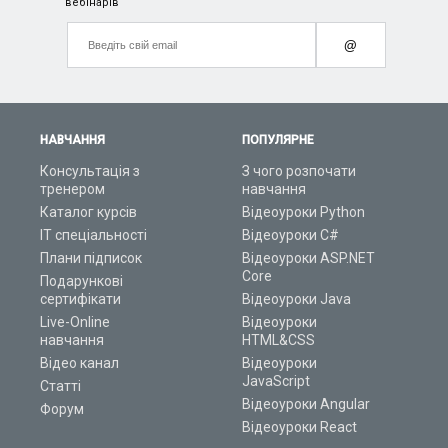
вебінарів
@
НАВЧАННЯ
ПОПУЛЯРНЕ
Консультація з
З чого розпочати
тренером
навчання
Каталог курсів
Відеоуроки Python
ІТ спеціальності
Відеоуроки C#
Плани підписок
Відеоуроки ASP.NET
Core
Подарункові
сертифікати
Відеоуроки Java
Live-Online
Відеоуроки
навчання
HTML&CSS
Відео канал
Відеоуроки
JavaScript
Статті
Відеоуроки Angular
Форум
Відеоуроки React