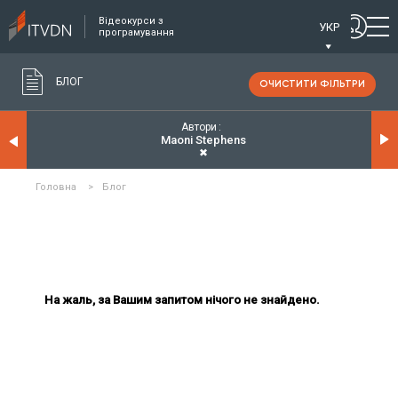
Відеокурси з
УКР
програмування
БЛОГ
ОЧИСТИТИ ФІЛЬТРИ
Автори
Maoni Stephens
✖
Головна
>
Блог
На жаль, за Вашим запитом нічого не знайдено.