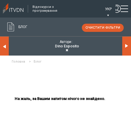
Відеокурси з
УКР
програмування
БЛОГ
ОЧИСТИТИ ФІЛЬТРИ
Автори
Dino Esposito
✖
Головна
>
Блог
На жаль, за Вашим запитом нічого не знайдено.