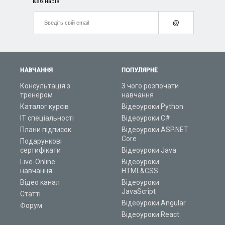
вебінарів
@
НАВЧАННЯ
ПОПУЛЯРНЕ
Консультація з
З чого розпочати
тренером
навчання
Каталог курсів
Відеоуроки Python
ІТ спеціальності
Відеоуроки C#
Плани підписок
Відеоуроки ASP.NET
Core
Подарункові
сертифікати
Відеоуроки Java
Live-Online
Відеоуроки
навчання
HTML&CSS
Відео канал
Відеоуроки
JavaScript
Статті
Відеоуроки Angular
Форум
Відеоуроки React