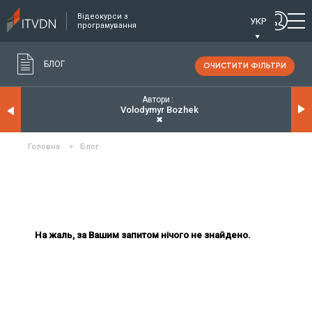
Відеокурси з
УКР
програмування
БЛОГ
ОЧИСТИТИ ФІЛЬТРИ
Автори
Volodymyr Bozhek
✖
Головна
>
Блог
На жаль, за Вашим запитом нічого не знайдено.