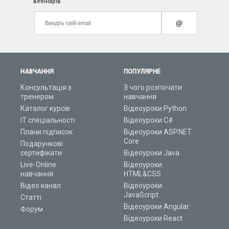
вебінарів
@
НАВЧАННЯ
ПОПУЛЯРНЕ
Консультація з
З чого розпочати
тренером
навчання
Каталог курсів
Відеоуроки Python
ІТ спеціальності
Відеоуроки C#
Плани підписок
Відеоуроки ASP.NET
Core
Подарункові
сертифікати
Відеоуроки Java
Live-Online
Відеоуроки
навчання
HTML&CSS
Відео канал
Відеоуроки
JavaScript
Статті
Відеоуроки Angular
Форум
Відеоуроки React