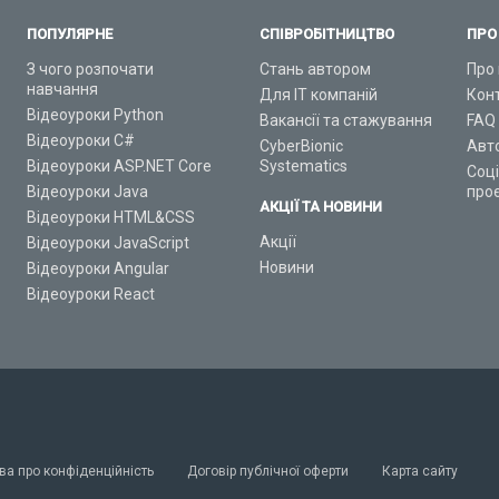
ПОПУЛЯРНЕ
СПІВРОБІТНИЦТВО
ПРО
З чого розпочати
Стань автором
Про 
навчання
Для ІТ компаній
Кон
Відеоуроки Python
Вакансії та стажування
FAQ
Відеоуроки C#
CyberBionic
Авт
Відеоуроки ASP.NET Core
Systematics
Соц
Відеоуроки Java
про
АКЦІЇ ТА НОВИНИ
Відеоуроки HTML&CSS
Акції
Відеоуроки JavaScript
Новини
Відеоуроки Angular
Відеоуроки React
ва про конфіденційність
Договір публічної оферти
Карта сайту