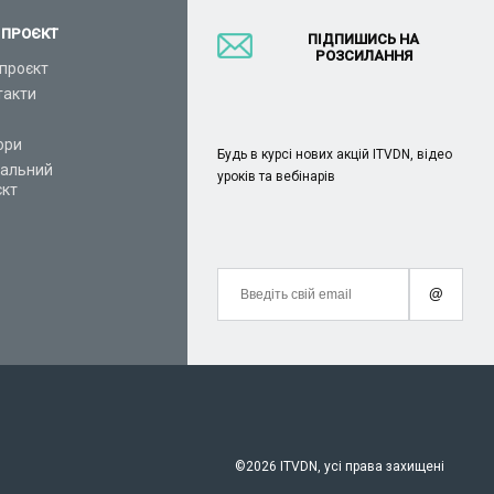
 ПРОЄКТ
ПІДПИШИСЬ НА
РОЗСИЛАННЯ
проєкт
такти
ори
Будь в курсі нових акцій ITVDN, відео
іальний
уроків та вебінарів
єкт
@
©
2026 ITVDN, усі права захищені