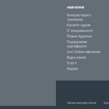
НАВЧАННЯ
Консультація з
тренером
Каталог курсів
ІТ спеціальності
Плани підписок
Подарункові
сертифікати
Live-Online навчання
Відео канал
Статті
Форум
Умови використання
Зая