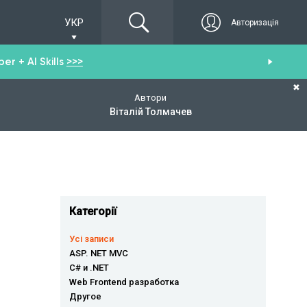
УКР
Авторизація
r + AI Skills
>>>
От
✖
Автори
Віталій Толмачев
Категорії
Усі записи
ASP. NET MVC
C# и .NET
Web Frontend разработка
Другое