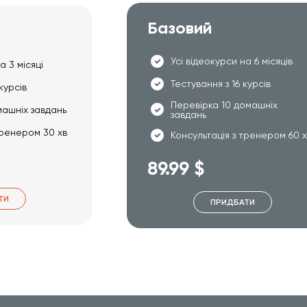
Базовий
Усі відеокурси на 6 місяців
а 3 місяці
Тестування з 16 курсів
курсів
Перевірка 10 домашніх
машніх завдань
завдань
тренером 30 хв
Консультація з тренером 60 
89.99 $
ТИ
ПРИДБАТИ