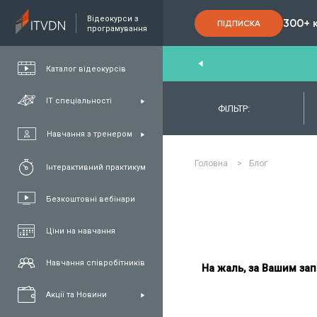
Відеокурси з
300+ 
ПІДПИСКА
програмування
nd
,
FullStack
,
C#/.NET
,
Java
та
QA
Каталог відеокурсів
ІТ спеціальності
ФІЛЬТР:
Навчання з тренером
Головна
>
Блог
Інтерактивний практикум
Безкоштовні вебінари
Ціни на навчання
Навчання співробітників
На жаль, за Вашим зап
Акції та Новини