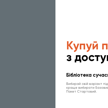
Купуй 
з досту
Бібліотека сучас
Вибирай свій варіант пі
краще вибирати Базовий 
Пакет Стартовий.