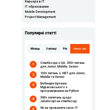
Карьера в IT
IT образование
Mobile Development
Project Management
Популярні статті
Місяць
3 місяці
Рік
Увесь час
Співбесіда з QA. 250+ питань
1
для Junior, Middle, Senior
150+ питань з .NET для Junior,
2
Middle та Senior
Вебінари Артема
3
Мураховського з
програмування на Python
300+ запитань щодо
4
JavaScript на співбесіді
Як не провалити своє IT-
5