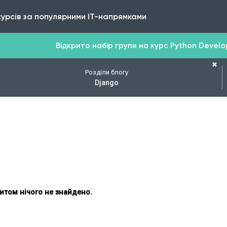
курсів за популярними IT-напрямками
Відкрито набір групи на курс Python Develope
✖
Розділи блогу
Django
итом нічого не знайдено.