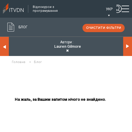
Відеокурси з
УКР
програмування
БЛОГ
ОЧИСТИТИ ФІЛЬТРИ
Автори
Lauren Gilmore
✖
Головна
>
Блог
На жаль, за Вашим запитом нічого не знайдено.