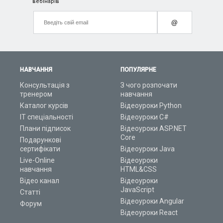
вебінарів
@
НАВЧАННЯ
ПОПУЛЯРНЕ
Консультація з
З чого розпочати
тренером
навчання
Каталог курсів
Відеоуроки Python
ІТ спеціальності
Відеоуроки C#
Плани підписок
Відеоуроки ASP.NET
Core
Подарункові
сертифікати
Відеоуроки Java
Live-Online
Відеоуроки
навчання
HTML&CSS
Відео канал
Відеоуроки
JavaScript
Статті
Відеоуроки Angular
Форум
Відеоуроки React