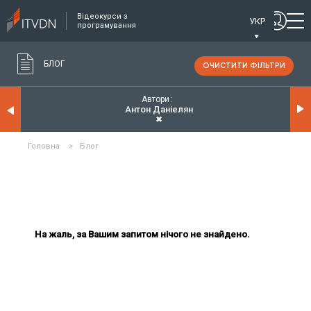
Відеокурси з
УКР
програмування
БЛОГ
ОЧИСТИТИ ФІЛЬТРИ
Автори
Антон Даніелян
✖
Головна
>
Блог
На жаль, за Вашим запитом нічого не знайдено.