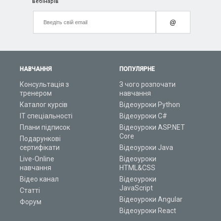
вебінарів
@
НАВЧАННЯ
ПОПУЛЯРНЕ
Консультація з
З чого розпочати
тренером
навчання
Каталог курсів
Відеоуроки Python
ІТ спеціальності
Відеоуроки C#
Плани підписок
Відеоуроки ASP.NET
Core
Подарункові
сертифікати
Відеоуроки Java
Live-Online
Відеоуроки
навчання
HTML&CSS
Відео канал
Відеоуроки
JavaScript
Статті
Відеоуроки Angular
Форум
Відеоуроки React