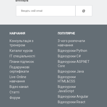
вебінарів
@
НАВЧАННЯ
ПОПУЛЯРНЕ
Консультація з
З чого розпочати
тренером
навчання
Каталог курсів
Відеоуроки Python
ІТ спеціальності
Відеоуроки C#
Плани підписок
Відеоуроки ASP.NET
Core
Подарункові
сертифікати
Відеоуроки Java
Live-Online
Відеоуроки
навчання
HTML&CSS
Відео канал
Відеоуроки
JavaScript
Статті
Відеоуроки Angular
Форум
Відеоуроки React