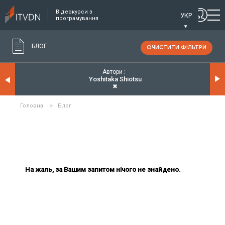
Відеокурси з
УКР
програмування
БЛОГ
ОЧИСТИТИ ФІЛЬТРИ
Автори
Yoshitaka Shiotsu
✖
Головна
>
Блог
На жаль, за Вашим запитом нічого не знайдено.