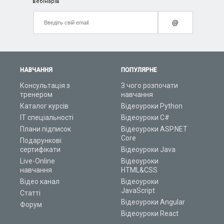
вебінарів
@
НАВЧАННЯ
ПОПУЛЯРНЕ
Консультація з
З чого розпочати
тренером
навчання
Каталог курсів
Відеоуроки Python
ІТ спеціальності
Відеоуроки C#
Плани підписок
Відеоуроки ASP.NET
Core
Подарункові
сертифікати
Відеоуроки Java
Live-Online
Відеоуроки
навчання
HTML&CSS
Відео канал
Відеоуроки
JavaScript
Статті
Відеоуроки Angular
Форум
Відеоуроки React