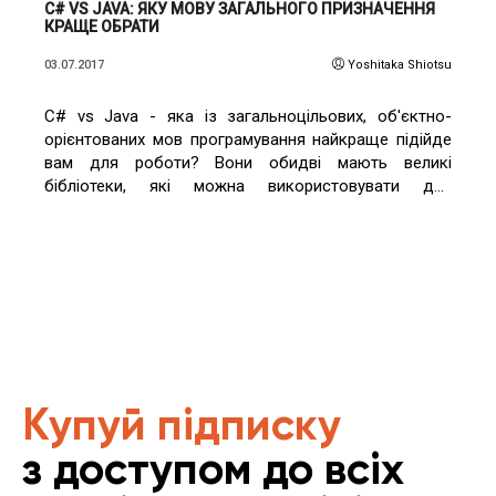
C# VS JAVA: ЯКУ МОВУ ЗАГАЛЬНОГО ПРИЗНАЧЕННЯ
КРАЩЕ ОБРАТИ
03.07.2017
Yoshitaka Shiotsu
C# vs Java - яка із загальноцільових, об'єктно-
орієнтованих мов програмування найкраще підійде
вам для роботи? Вони обидві мають великі
бібліотеки, які можна використовувати для
створення застосунків для ПК, веб, мобільних
пристроїв та інших платформ. Обидві мають великі
спільноти захоплених шанувальників і багато
онлайн-підтримки.
Купуй підписку
з доступом до всіх