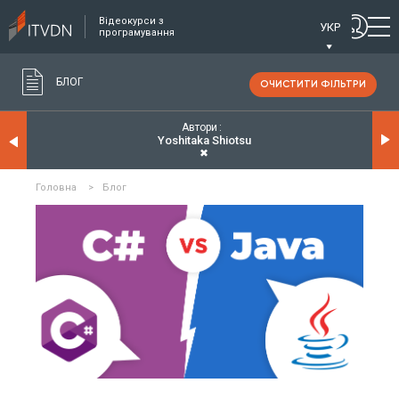
Відеокурси з
УКР
програмування
БЛОГ
ОЧИСТИТИ ФІЛЬТРИ
Автори
Yoshitaka Shiotsu
✖
Головна
>
Блог
ЧИТАТИ ДЕТАЛЬНІШЕ