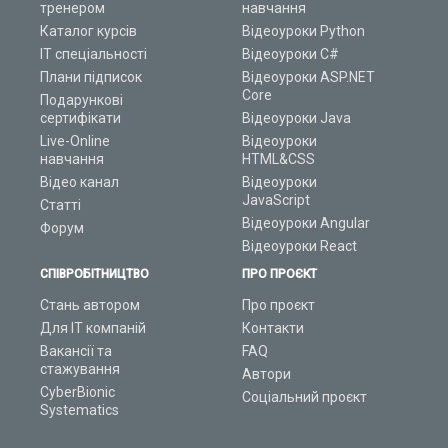
тренером
навчання
Каталог курсів
Відеоуроки Python
ІТ спеціальності
Відеоуроки C#
Плани підписок
Відеоуроки ASP.NET
Core
Подарункові
сертифікати
Відеоуроки Java
Live-Online
Відеоуроки
навчання
HTML&CSS
Відео канал
Відеоуроки
JavaScript
Статті
Відеоуроки Angular
Форум
Відеоуроки React
СПІВРОБІТНИЦТВО
ПРО ПРОЄКТ
Стань автором
Про проєкт
Для ІТ компаній
Контакти
Вакансії та
FAQ
стажування
Автори
CyberBionic
Соціальний проєкт
Systematics