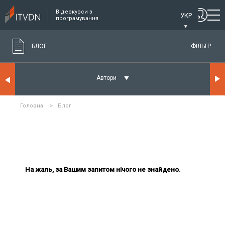
Відеокурси з
УКР
програмування
БЛОГ
ФІЛЬТР:
Автори
Головна
>
Блог
На жаль, за Вашим запитом нічого не знайдено.