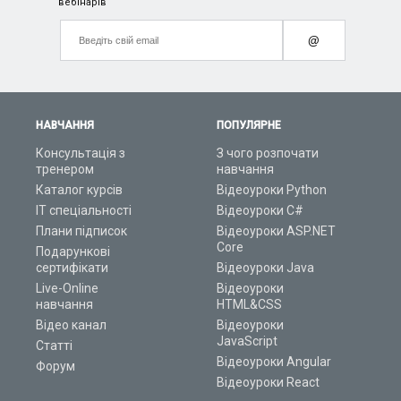
вебінарів
@
НАВЧАННЯ
ПОПУЛЯРНЕ
Консультація з
З чого розпочати
тренером
навчання
Каталог курсів
Відеоуроки Python
ІТ спеціальності
Відеоуроки C#
Плани підписок
Відеоуроки ASP.NET
Core
Подарункові
сертифікати
Відеоуроки Java
Live-Online
Відеоуроки
навчання
HTML&CSS
Відео канал
Відеоуроки
JavaScript
Статті
Відеоуроки Angular
Форум
Відеоуроки React