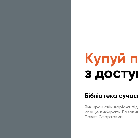
Купуй 
з досту
Бібліотека сучас
Вибирай свій варіант пі
краще вибирати Базовий 
Пакет Стартовий.