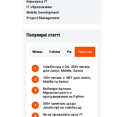
Карьера в IT
IT образование
Mobile Development
Project Management
Популярні статті
Місяць
3 місяці
Рік
Увесь час
Співбесіда з QA. 250+ питань
1
для Junior, Middle, Senior
150+ питань з .NET для Junior,
2
Middle та Senior
Вебінари Артема
3
Мураховського з
програмування на Python
300+ запитань щодо
4
JavaScript на співбесіді
Як не провалити своє IT-
5