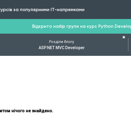
курсів за популярними IT-напрямками
Відкрито набір групи на курс Python Develope
✖
Розділи блогу
ASP.NET MVC Developer
итом нічого не знайдено.