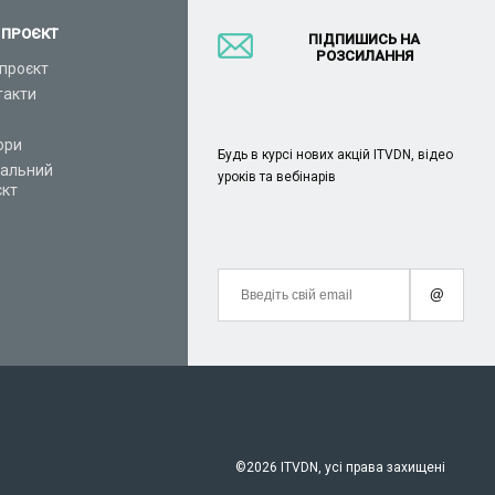
 ПРОЄКТ
ПІДПИШИСЬ НА
РОЗСИЛАННЯ
проєкт
такти
ори
Будь в курсі нових акцій ITVDN, відео
іальний
уроків та вебінарів
єкт
@
©
2026 ITVDN, усі права захищені