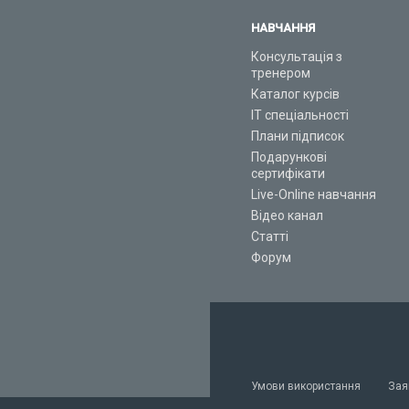
НАВЧАННЯ
Консультація з
тренером
Каталог курсів
ІТ спеціальності
Плани підписок
Подарункові
сертифікати
Live-Online навчання
Відео канал
Статті
Форум
Умови використання
Зая