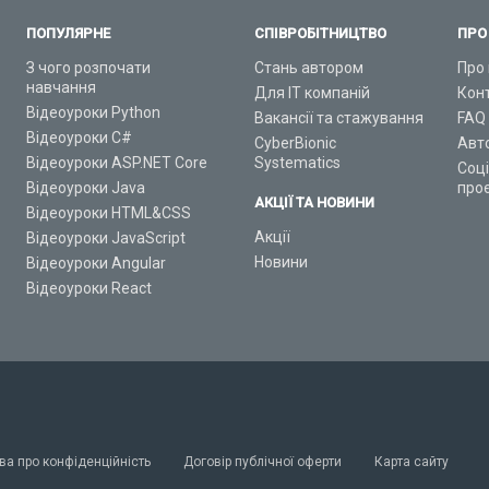
ПОПУЛЯРНЕ
СПІВРОБІТНИЦТВО
ПРО
З чого розпочати
Стань автором
Про 
навчання
Для ІТ компаній
Кон
Відеоуроки Python
Вакансії та стажування
FAQ
Відеоуроки C#
CyberBionic
Авт
Відеоуроки ASP.NET Core
Systematics
Соц
Відеоуроки Java
про
АКЦІЇ ТА НОВИНИ
Відеоуроки HTML&CSS
Акції
Відеоуроки JavaScript
Новини
Відеоуроки Angular
Відеоуроки React
ва про конфіденційність
Договір публічної оферти
Карта сайту