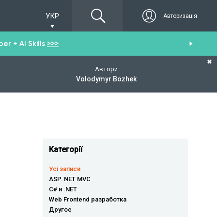
УКР
Авторизація
r + AI Skills
>>>
От
✖
Автори
Volodymyr Bozhek
Категорії
Усі записи
ASP. NET MVC
C# и .NET
Web Frontend разработка
Другое