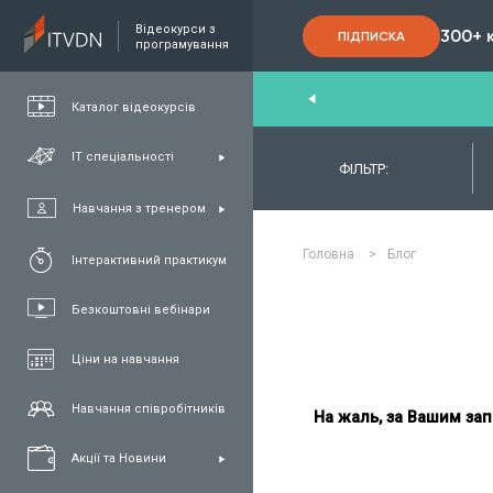
Відеокурси з
300+ 
ПІДПИСКА
програмування
nd
,
FullStack
,
C#/.NET
,
Java
та
QA
Каталог відеокурсів
ІТ спеціальності
ФІЛЬТР:
Навчання з тренером
Головна
>
Блог
Інтерактивний практикум
Безкоштовні вебінари
Ціни на навчання
Навчання співробітників
На жаль, за Вашим зап
Акції та Новини