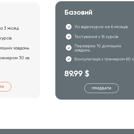
Базовий
Усі відеокурси на 6 місяців
а 3 місяці
Тестування з 16 курсів
курсів
Перевірка 10 домашніх
машніх завдань
завдань
тренером 30 хв
Консультація з тренером 60 
89.99 $
ТИ
ПРИДБАТИ