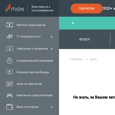
Відеокурси з
300+ 
ПІДПИСКА
програмування
nd
,
FullStack
,
C#/.NET
,
Java
та
QA
Каталог відеокурсів
ІТ спеціальності
ФІЛЬТР:
Навчання з тренером
Головна
>
Блог
Інтерактивний практикум
Безкоштовні вебінари
Ціни на навчання
Навчання співробітників
На жаль, за Вашим зап
Акції та Новини