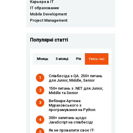
Карьера в IT
IT образование
Mobile Development
Project Management
Популярні статті
Місяць
3 місяці
Рік
Увесь час
Співбесіда з QA. 250+ питань
1
для Junior, Middle, Senior
150+ питань з .NET для Junior,
2
Middle та Senior
Вебінари Артема
3
Мураховського з
програмування на Python
300+ запитань щодо
4
JavaScript на співбесіді
Як не провалити своє IT-
5