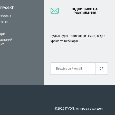
 ПРОЄКТ
ПІДПИШИСЬ НА
РОЗСИЛАННЯ
проєкт
такти
ори
Будь в курсі нових акцій ITVDN, відео
іальний
уроків та вебінарів
єкт
@
©
2026 ITVDN, усі права захищені