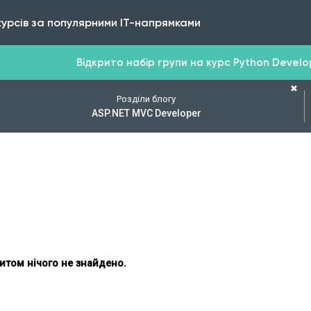
курсів за популярними IT-напрямками
Відкрито набір групи на курс Python Develope
✖
Розділи блогу
ASP.NET MVC Developer
итом нічого не знайдено.