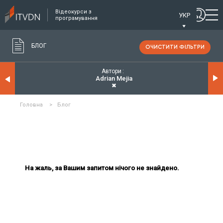
Відеокурси з
УКР
програмування
БЛОГ
ОЧИСТИТИ ФІЛЬТРИ
Автори
Adrian Mejia
✖
Головна
>
Блог
На жаль, за Вашим запитом нічого не знайдено.