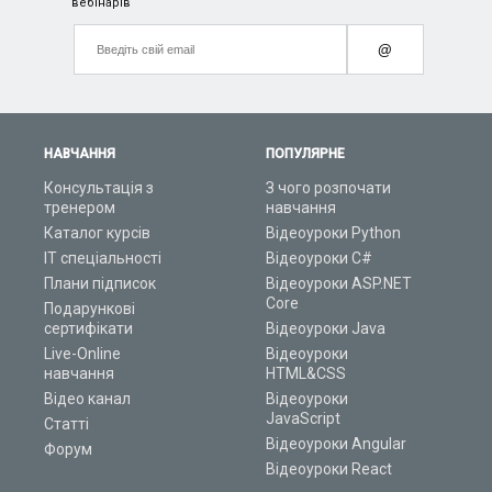
вебінарів
@
НАВЧАННЯ
ПОПУЛЯРНЕ
Консультація з
З чого розпочати
тренером
навчання
Каталог курсів
Відеоуроки Python
ІТ спеціальності
Відеоуроки C#
Плани підписок
Відеоуроки ASP.NET
Core
Подарункові
сертифікати
Відеоуроки Java
Live-Online
Відеоуроки
навчання
HTML&CSS
Відео канал
Відеоуроки
JavaScript
Статті
Відеоуроки Angular
Форум
Відеоуроки React