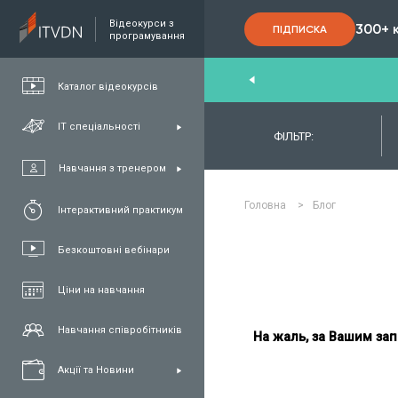
Відеокурси з
300+ 
ПІДПИСКА
програмування
nd
,
FullStack
,
C#/.NET
,
Java
та
QA
Каталог відеокурсів
ІТ спеціальності
ФІЛЬТР:
Навчання з тренером
Головна
>
Блог
Інтерактивний практикум
Безкоштовні вебінари
Ціни на навчання
Навчання співробітників
На жаль, за Вашим зап
Акції та Новини