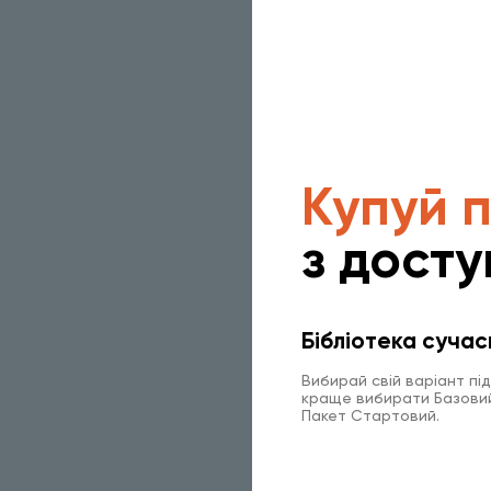
Купуй 
з досту
Бібліотека сучас
Вибирай свій варіант пі
краще вибирати Базовий 
Пакет Стартовий.