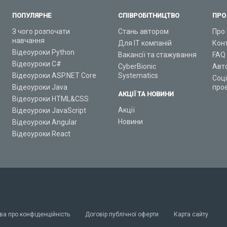
ПОПУЛЯРНЕ
СПІВРОБІТНИЦТВО
ПРО
З чого розпочати
Стань автором
Про 
навчання
Для ІТ компаній
Кон
Відеоуроки Python
Вакансії та стажування
FAQ
Відеоуроки C#
CyberBionic
Авт
Відеоуроки ASP.NET Core
Systematics
Соц
Відеоуроки Java
про
АКЦІЇ ТА НОВИНИ
Відеоуроки HTML&CSS
Акції
Відеоуроки JavaScript
Новини
Відеоуроки Angular
Відеоуроки React
ва про конфіденційність
Договір публічної оферти
Карта сайту