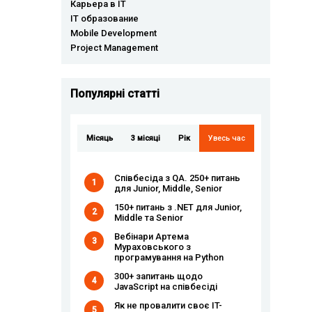
Карьера в IT
IT образование
Mobile Development
Project Management
Популярні статті
Місяць
3 місяці
Рік
Увесь час
Співбесіда з QA. 250+ питань
1
для Junior, Middle, Senior
150+ питань з .NET для Junior,
2
Middle та Senior
Вебінари Артема
3
Мураховського з
програмування на Python
300+ запитань щодо
4
JavaScript на співбесіді
Як не провалити своє IT-
5