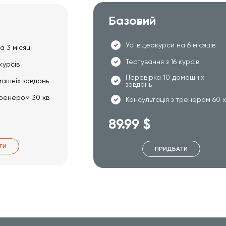
Базовий
Усі відеокурси на 6 місяців
а 3 місяці
Тестування з 16 курсів
курсів
Перевірка 10 домашніх
машніх завдань
завдань
тренером 30 хв
Консультація з тренером 60 
89.99 $
ТИ
ПРИДБАТИ