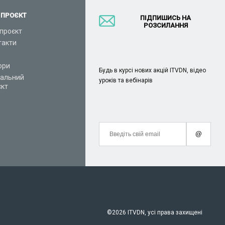
 ПРОЄКТ
ПІДПИШИСЬ НА
РОЗСИЛАННЯ
проєкт
такти
ори
Будь в курсі нових акцій ITVDN, відео
іальний
уроків та вебінарів
єкт
@
©
2026 ITVDN, усі права захищені