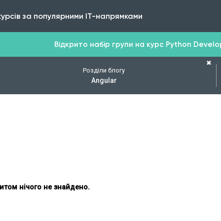
курсів за популярними IT-напрямками
Відкрито набір групи на курс Python Develope
✖
Розділи блогу
Angular
итом нічого не знайдено.