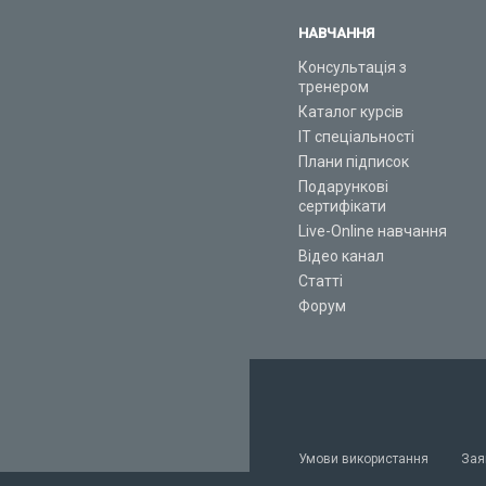
НАВЧАННЯ
Консультація з
тренером
Каталог курсів
ІТ спеціальності
Плани підписок
Подарункові
сертифікати
Live-Online навчання
Відео канал
Статті
Форум
Умови використання
Зая