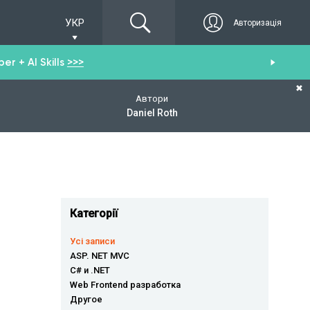
УКР
Авторизація
r + AI Skills
>>>
От
✖
Автори
Daniel Roth
Категорії
Усі записи
ASP. NET MVC
C# и .NET
Web Frontend разработка
Другое