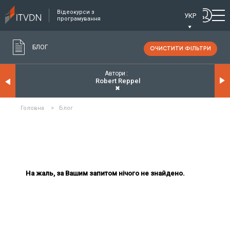
Відеокурси з
УКР
програмування
БЛОГ
ОЧИСТИТИ ФІЛЬТРИ
Автори
Robert Reppel
✖
Головна
>
Блог
На жаль, за Вашим запитом нічого не знайдено.