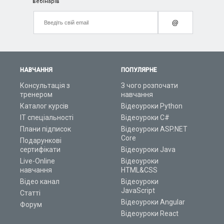
вебінарів
@
НАВЧАННЯ
ПОПУЛЯРНЕ
Консультація з
З чого розпочати
тренером
навчання
Каталог курсів
Відеоуроки Python
ІТ спеціальності
Відеоуроки C#
Плани підписок
Відеоуроки ASP.NET
Core
Подарункові
сертифікати
Відеоуроки Java
Live-Online
Відеоуроки
навчання
HTML&CSS
Відео канал
Відеоуроки
JavaScript
Статті
Відеоуроки Angular
Форум
Відеоуроки React