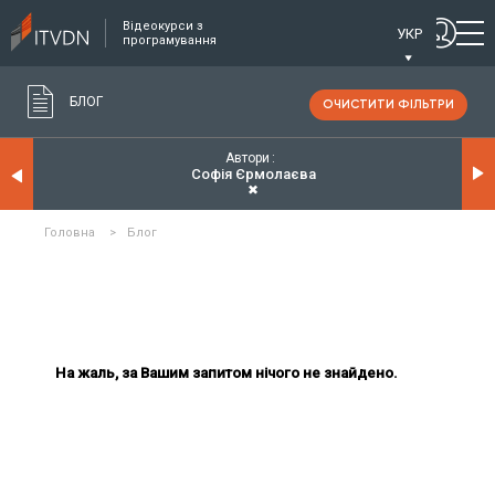
Відеокурси з
УКР
програмування
БЛОГ
ОЧИСТИТИ ФІЛЬТРИ
Автори
Софія Єрмолаєва
✖
Головна
>
Блог
На жаль, за Вашим запитом нічого не знайдено.