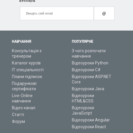
вебінарів
@
НАВЧАННЯ
ПОПУЛЯРНЕ
Консультація з
З чого розпочати
тренером
навчання
Каталог курсів
Відеоуроки Python
ІТ спеціальності
Відеоуроки C#
Плани підписок
Відеоуроки ASP.NET
Core
Подарункові
сертифікати
Відеоуроки Java
Live-Online
Відеоуроки
навчання
HTML&CSS
Відео канал
Відеоуроки
JavaScript
Статті
Відеоуроки Angular
Форум
Відеоуроки React