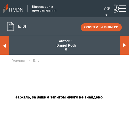
Відеокурси з
УКР
програмування
БЛОГ
ОЧИСТИТИ ФІЛЬТРИ
Автори
Daniel Roth
✖
Головна
>
Блог
На жаль, за Вашим запитом нічого не знайдено.