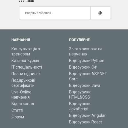
вебінарів
@
НАВЧАННЯ
ПОПУЛЯРНЕ
Консультація з
З чого розпочати
тренером
навчання
Каталог курсів
Відеоуроки Python
ІТ спеціальності
Відеоуроки C#
Плани підписок
Відеоуроки ASP.NET
Core
Подарункові
сертифікати
Відеоуроки Java
Live-Online
Відеоуроки
навчання
HTML&CSS
Відео канал
Відеоуроки
JavaScript
Статті
Відеоуроки Angular
Форум
Відеоуроки React