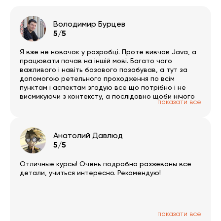
Володимир Бурцев
5/5
Я вже не новачок у розробці. Проте вивчав Java, а
працювати почав на іншій мові. Багато чого
важливого і навіть базового позабував, а тут за
допомогою ретельного проходження по всім
пунктам і аспектам згадую все що потрібно і не
висмикуючи з контексту, а послідовно щоби нічого
показати все
не пропустити. Тут дуже багато окремих гілок за
обраним напрямком. Був би час 🙂 PS записи трошки
вкрилось пилом і часто зустрічаю помилки/
обмовки, але в цілому на якість це не впливає.
Анатолий Давлюд
РАДЖУ!
5/5
Отличные курсы! Очень подробно разжеваны все
детали, учиться интересно. Рекомендую!
показати все