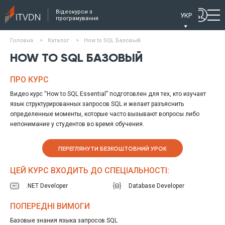
Відеокурси з
УКР
програмування
Головна
>
Каталог
>
How to SQL Базовый
HOW TO SQL БАЗОВЫЙ
ПРО КУРС
Видео курс “How to SQL Essential” подготовлен для тех, кто изучает
язык структурированных запросов SQL и желает разъяснить
определенные моменты, которые часто вызывают вопросы либо
непонимание у студентов во время обучения.
ПЕРЕГЛЯНУТИ БЕЗКОШТОВНИЙ УРОК
ЦЕЙ КУРС ВХОДИТЬ ДО СПЕЦІАЛЬНОСТІ:
.NET Developer
Database Developer
ПОПЕРЕДНІ ВИМОГИ
Базовые знания языка запросов SQL