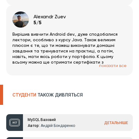
Alexandr Zuev
5/5
Вирішив вивчити Android dev., дуже сподобалися
лектори, особливо з курсу Java. Також великим
плюсом є те, що ти можеш виконувати домашні
завдання та тренуватися на практиці, а потім,
навіть, мати якісь роботи у портфоліо. К цьому
всьому можна ще отримати сертифікати з
показати все
пройдених курсів. Раджу усім скористатися такою
можливістю увійти в айті), адже курси від ITDVN,
дійсно корисні.
СТУДЕНТИ
ТАКОЖ ДИВЛЯТЬСЯ
MySQL Базовий
ДЕТАЛЬНІШЕ
Автор:
Андрій Бондаренко