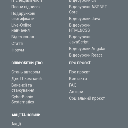
ІТ спеціальності
Відеоуроки C#
Плани підписок
Відеоуроки ASP.NET
Core
Подарункові
сертифікати
Відеоуроки Java
Live-Online
Відеоуроки
навчання
HTML&CSS
Відео канал
Відеоуроки
JavaScript
Статті
Відеоуроки Angular
Форум
Відеоуроки React
СПІВРОБІТНИЦТВО
ПРО ПРОЄКТ
Стань автором
Про проєкт
Для ІТ компаній
Контакти
Вакансії та
FAQ
стажування
Автори
CyberBionic
Соціальний проєкт
Systematics
АКЦІЇ ТА НОВИНИ
Акції