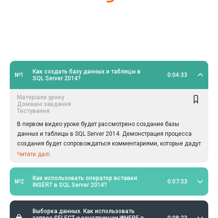
Как создать базу данных и таблицы в
№1
0:04:33
SQL Server 2014?
Матеріали уроку
Домашні завдання
Тестування
В первом видео уроке будет рассмотрено создание базы
данных и таблицы в SQL Server 2014. Демонстрация процесса
создания будет сопровождаться комментариями, которые дадут
исчерпывающую информацию обо всех действиях,
Читати далі...
совершаемых автором.
Как использовать оператор вставки
№2
0:07:33
INSERT в SQL Server 2014?
Выборка данных. Как использовать
запрос SELECT и конструкции WHERE в
0:08:23