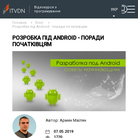
Відеокурси з
УКР
програмування
Головна
>
Блог
>
Розробка під Android - поради початківцям
РОЗРОБКА ПІД ANDROID - ПОРАДИ
ПОЧАТКІВЦЯМ
Автор: Армен Маїлян
07.05.2019
1720