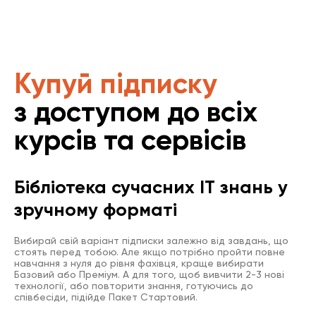
Купуй підписку
з доступом до всіх
курсів та сервісів
Бібліотека сучасних IT знань у
зручному форматі
Вибирай свій варіант підписки залежно від завдань, що
стоять перед тобою. Але якщо потрібно пройти повне
навчання з нуля до рівня фахівця, краще вибирати
Базовий або Преміум. А для того, щоб вивчити 2-3 нові
технології, або повторити знання, готуючись до
співбесіди, підійде Пакет Стартовий.