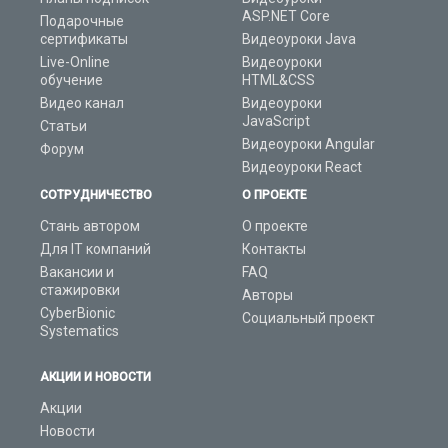
ASP.NET Core
Подарочные
сертификаты
Видеоуроки Java
Live-Online
Видеоуроки
обучение
HTML&CSS
Видео канал
Видеоуроки
JavaScript
Статьи
Видеоуроки Angular
Форум
Видеоуроки React
СОТРУДНИЧЕСТВО
О ПРОЕКТЕ
Стань автором
О проекте
Для IT компаний
Контакты
Вакансии и
FAQ
стажировки
Авторы
CyberBionic
Социальный проект
Systematics
АКЦИИ И НОВОСТИ
Акции
Новости