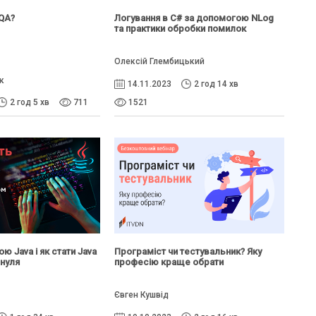
 QA?
Логування в C# за допомогою NLog
та практики обробки помилок
Олексій Глембицький
к
14.11.2023
2 год 14 хв
2 год 5 хв
711
1521
 Java і як стати Java
Програміст чи тестувальник? Яку
нуля
професію краще обрати
Євген Кушвід