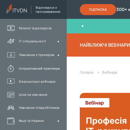
Відеокурси з
300+ 
ПІДПИСКА
програмування
End
,
FullStack
,
C#/.NET
,
Java
и
QA
Каталог відеокурсів
ІТ спеціальності
НАЙБЛИЖЧІ ВЕБІНАРИ
Навчання з тренером
Інтерактивний практикум
Головна
>
Вебінари
Безкоштовні вебінари
Ціни на навчання
Навчання співробітників
Акції та Новини