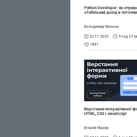
Python Developer: як отрим
стабільний дохід в поточни
Володимир Мзоков
22.11.2023
3 год 27 х
1841
Верстання інтерактивної ф
HTML, CSS і JavaScript
Віталій Мазяр