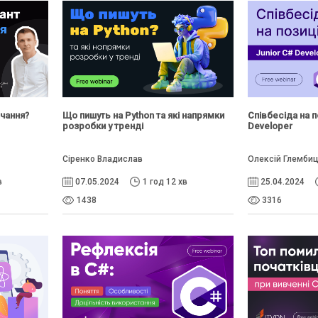
вчання?
Що пишуть на Python та які напрямки
Співбесіда на п
розробки у тренді
Developer
Сіренко Владислав
Олексій Глемби
в
07.05.2024
1 год 12 хв
25.04.2024
1438
3316