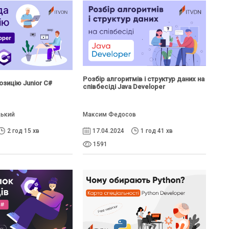
Розбір алгоритмів і структур даних на
озицію Junior C#
співбесіді Java Developer
цький
Максим Федосов
2 год 15 хв
17.04.2024
1 год 41 хв
1591