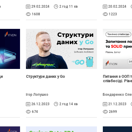
в
29.02.2024
2 год 11 хв
20.02.2024
1608
1223
ди
Структури даних у Go
Питання з ООП т
співбесіді. Рів
Ігор Лопушко
Бондаренко Оле
26.12.2023
2 год 14 хв
21.12.2023
674
2699