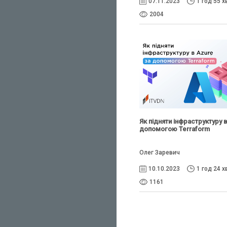
07.11.2023
1 год 55 х
2004
Як підняти інфраструктуру 
допомогою Terraform
Олег Заревич
10.10.2023
1 год 24 х
1161