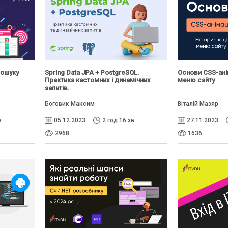
пошуку
Spring Data JPA + PostgreSQL.
Основи CSS-ані
Практика кастомних і динамічних
меню сайту
запитів.
Боговик Максим
Віталій Мазяр
в
05.12.2023
2 год 16 хв
27.11.2023
2968
1636