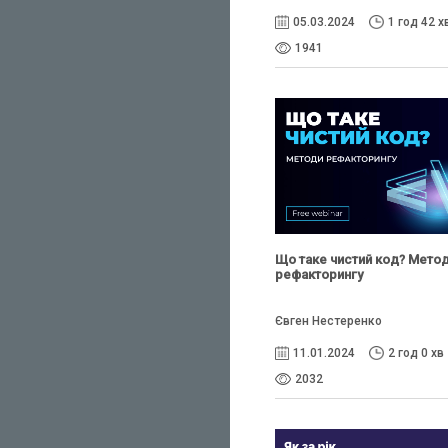
05.03.2024
1 год 42 х
1941
Що таке чистий код? Мето
рефакторингу
Євген Нестеренко
11.01.2024
2 год 0 хв
2032