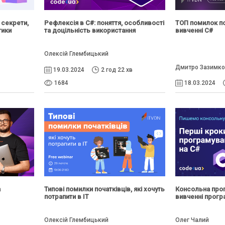
 секрети,
Рефлексія в C#: поняття, особливості
ТОП помилок по
тики
та доцільність використання
вивченні C#
Олексій Глембицький
Дмитро Зазимк
19.03.2024
2 год 22 хв
1684
18.03.2024
а
Типові помилки початківців, які хочуть
Консольна прог
потрапити в IT
вивченні прог
Олексій Глембицький
Олег Чалий