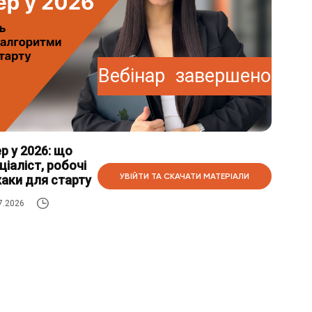
Вебінар завершено
р у 2026: що
іаліст, робочі
УВІЙТИ ТА СКАЧАТИ МАТЕРІАЛИ
аки для старту
7.2026