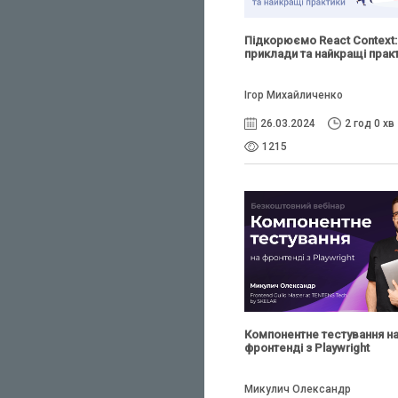
Підкорюємо React Context:
приклади та найкращі прак
Ігор Михайличенко
26.03.2024
2 год 0 хв
1215
Компонентне тестування н
фронтенді з Playwright
Микулич Олександр