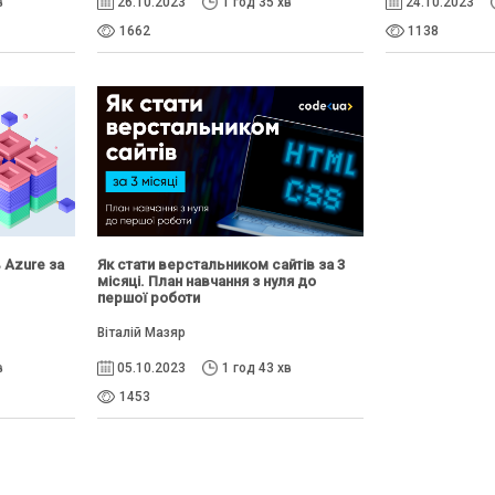
в
26.10.2023
1 год 35 хв
24.10.2023
1662
1138
в Azure за
Як стати верстальником сайтів за 3
місяці. План навчання з нуля до
першої роботи
Віталій Мазяр
в
05.10.2023
1 год 43 хв
1453