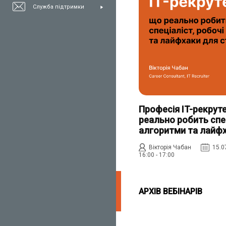
Служба підтримки
Професія IT-рекруте
реально робить спец
алгоритми та лайфх
Вікторія Чабан
15.0
16:00 - 17:00
АРХІВ ВЕБІНАРІВ