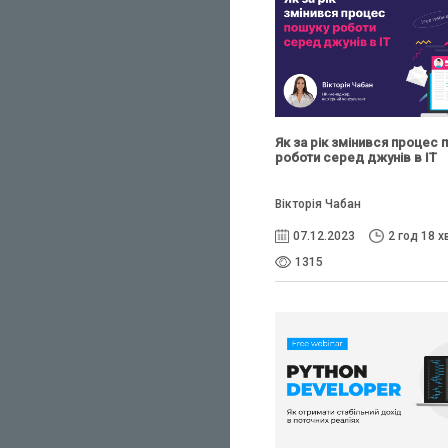
Як за рік змінився процес 
роботи серед джунів в IT
Вікторія Чабан
07.12.2023
2 год 18 х
1315