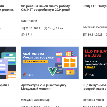
ати
Які реальні шанси знайти роботу
Вхід в ІТ. Чому
х реаліях
C#/.NET розробнику в 2024 році?
Олег Чалий
Михайло Сегляні
в
21.11.2023
2 год 37 хв
1714
16.11.2023
орми з
Архітектура Vue.js застосунку.
Що пишуть мовою
Модульний моноліт
розробником з 
Микулич Олександр
Волкова Марія