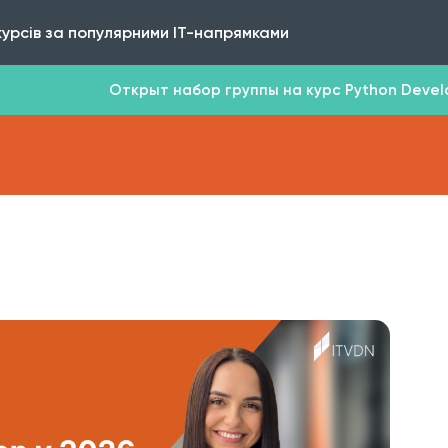
курсів за популярними IT-напрямками
Открыт набор группы на курс Python Develop