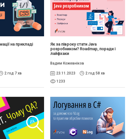
мації на прикладі
Як за півроку стати Java
розробником? Roadmap, поради і
лайфхаки
Вадим Кожевніков
2 год 7 хв
23.11.2023
2 год 58 хв
1233