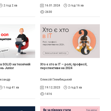
2 год 2 хв
16.01.2024
2 год 16 хв
2630
а SOLID на технічній
Хто є хто в IT – ролі, професії,
ень Junior
перспективи на 2024
ксандр
Олексій Глембицький
1 год 41 хв
19.12.2023
2 год 5 хв
1416