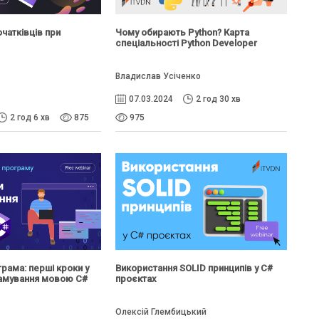
чатківців при
Чому обирають Python? Карта
спеціальності Python Developer
Владислав Усіченко
о
07.03.2024
2 год 30 хв
2 год 6 хв
875
975
рама: перші кроки у
Використання SOLID принципів у C#
рамування мовою C#
проєктах
Олексій Глембицький