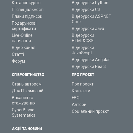
Каталог курсів
Відеоуроки Python
ІТ спеціальності
Відеоуроки C#
Плани підписок
Відеоуроки ASP.NET
Core
Подарункові
сертифікати
Відеоуроки Java
Live-Online
Відеоуроки
навчання
HTML&CSS
Відео канал
Відеоуроки
JavaScript
Статті
Відеоуроки Angular
Форум
Відеоуроки React
СПІВРОБІТНИЦТВО
ПРО ПРОЄКТ
Стань автором
Про проєкт
Для ІТ компаній
Контакти
Вакансії та
FAQ
стажування
Автори
CyberBionic
Соціальний проєкт
Systematics
АКЦІЇ ТА НОВИНИ