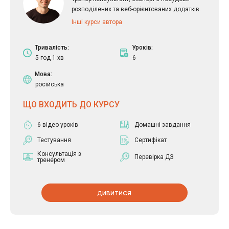
розподілених та веб-орієнтованих додатків.
Інші курси автора
Тривалість:
Уроків:
5 год 1 хв
6
Мова:
російська
ЩО ВХОДИТЬ ДО КУРСУ
6 відео уроків
Домашні завдання
Тестування
Сертифікат
Консультація з
Перевірка ДЗ
тренером
ДИВИТИСЯ