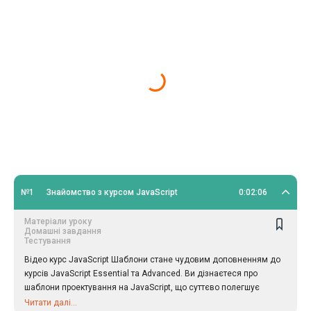
№1
Знайомство з курсом JavaScript
0:02:06
Матеріали уроку
Домашні завдання
Тестування
Відео курс JavaScript Шаблони стане чудовим доповненням до
курсів JavaScript Essential та Advanced. Ви дізнаєтеся про
шаблони проектування на JavaScript, що суттєво полегшує
роботу.
Читати далі...