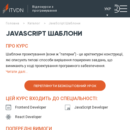
Відеокурси з
УКР
програмування
Головна
>
Каталог
>
JavaScript Шаблони
JAVASCRIPT ШАБЛОНИ
ПРО КУРС
Шаблони проектування (вони ж "патерни") - це архітектурні конструкції,
які описують типові способи вирішення поширених завдань, що
виникають у ході проектування програмного забезпечення.
Застосування патернів дозволяє зробити код, що легко
Читати далі...
підтримується і розширюється, а ваші рішення – є більш динамічними,
мобільними і автономними.
ПЕРЕГЛЯНУТИ БЕЗКОШТОВНИЙ УРОК
За допомогою цього відеокурсу ви дізнаєтеся про всі тонкощі роботи
з шаблонами проектування та кодування мовою JavaScript.
ЦЕЙ КУРС ВХОДИТЬ ДО СПЕЦІАЛЬНОСТІ:
Frontend Developer
JavaScript Developer
React Developer
ПОПЕРЕДНІ ВИМОГИ