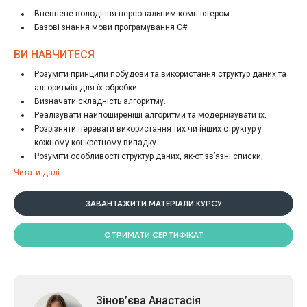
«Граф», яка широко використовується в житті. Освоїмо метод
Впевнене володіння персональним комп'ютером
динамічного програмування для розв’язання різноманітних завдань.
Базові знання мови програмування C#
Заключний урок буде присвячений розв’язанню практичних прикладів
– завдання комівояжера, завдання про ханойські вежі та інші цікаві
ВИ НАВЧИТЕСЯ
задачі.
Алгоритми та структури даних, які ми розглядаємо в даному курсі,
Розуміти принципи побудови та використання структур даних та
можна реалізувати будь-якою мовою програмування, нами для цього
алгоритмів для їх обробки.
буде використовуватися мова С#, базових знань якої та знань основ
Визначати складність алгоритму.
ООП буде цілком достатньо для розуміння матеріалу.
Реалізувати найпоширеніші алгоритми та модернізувати їх.
Розрізняти переваги використання тих чи інших структур у
кожному конкретному випадку.
Розуміти особливості структур даних, як-от зв’язні списки,
динамічний масив, Stack, Queue, Set, хеш-таблиці, дерева, графи,
Читати далі...
бінарне дерево пошуку, АВЛ-дерево та розуміти алгоритми для
роботи з цими типами даних.
ЗАВАНТАЖИТИ МАТЕРІАЛИ КУРСУ
ОТРИМАТИ СЕРТИФІКАТ
Зінов’єва Анастасія