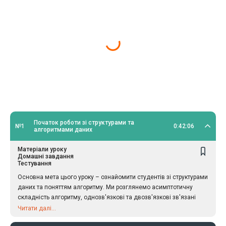
Початок роботи зі структурами та
№1
0:42:06
алгоритмами даних
Матеріали уроку
Домашні завдання
Тестування
Основна мета цього уроку – ознайомити студентів зі структурами
даних та поняттям алгоритму. Ми розглянемо асимптотичну
складність алгоритму, однозв'язкові та двозв'язкові зв'язані
списки. Також навчимося використовувати О-нотації.
Читати далі...