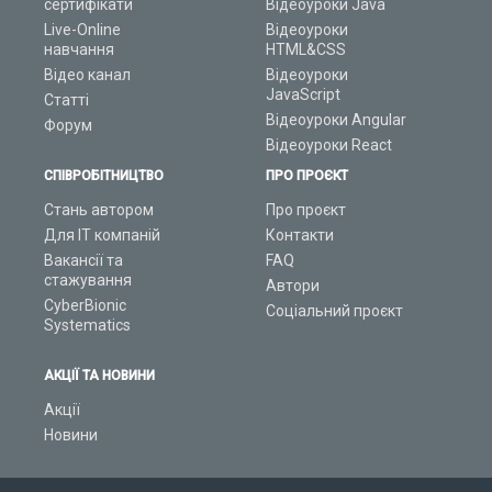
сертифікати
Відеоуроки Java
Live-Online
Відеоуроки
навчання
HTML&CSS
Відео канал
Відеоуроки
JavaScript
Статті
Відеоуроки Angular
Форум
Відеоуроки React
СПІВРОБІТНИЦТВО
ПРО ПРОЄКТ
Стань автором
Про проєкт
Для ІТ компаній
Контакти
Вакансії та
FAQ
стажування
Автори
CyberBionic
Соціальний проєкт
Systematics
АКЦІЇ ТА НОВИНИ
Акції
Новини