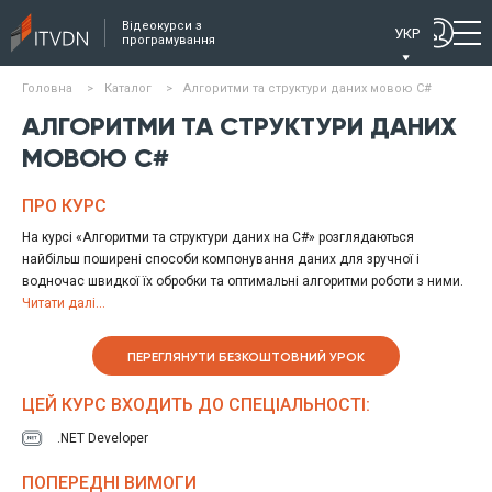
Відеокурси з
УКР
програмування
Головна
>
Каталог
>
Алгоритми та структури даних мовою C#
АЛГОРИТМИ ТА СТРУКТУРИ ДАНИХ
МОВОЮ C#
ПРО КУРС
На курсі «Алгоритми та структури даних на C#» розглядаються
найбільш поширені способи компонування даних для зручної і
водночас швидкої їх обробки та оптимальні алгоритми роботи з ними.
Вже на першому уроці детально розглядаються питання оцінки часу
Читати далі...
виконання алгоритмів, як складової частини рішення поставленого
завдання, оскільки для завдань великих розмірів важливу роль грає
ПЕРЕГЛЯНУТИ БЕЗКОШТОВНИЙ УРОК
не тільки потужність обчислювальних засобів, а також ефективність
алгоритму. Далі будуть розглянуті основні структури даних -
ЦЕЙ КУРС ВХОДИТЬ ДО СПЕЦІАЛЬНОСТІ:
однозв'язкові та двозв'язкові списки, динамічні масиви, стеки, черги,
дерева та множини.
.NET Developer
На курсі будуть детально розглянуті алгоритми сортування, поняття
«хеш-таблиці» та «АВЛ-дерева». Також розглянемо структуру даних
ПОПЕРЕДНІ ВИМОГИ