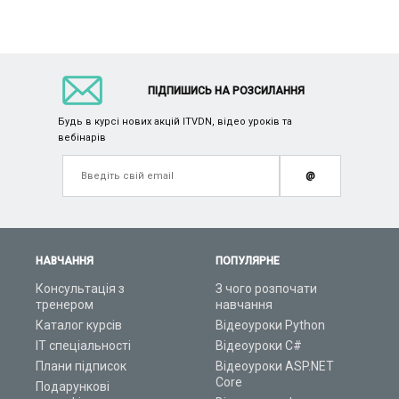
ПІДПИШИСЬ НА РОЗСИЛАННЯ
Будь в курсі нових акцій ITVDN, відео уроків та
вебінарів
@
НАВЧАННЯ
ПОПУЛЯРНЕ
Консультація з
З чого розпочати
тренером
навчання
Каталог курсів
Відеоуроки Python
ІТ спеціальності
Відеоуроки C#
Плани підписок
Відеоуроки ASP.NET
Core
Подарункові