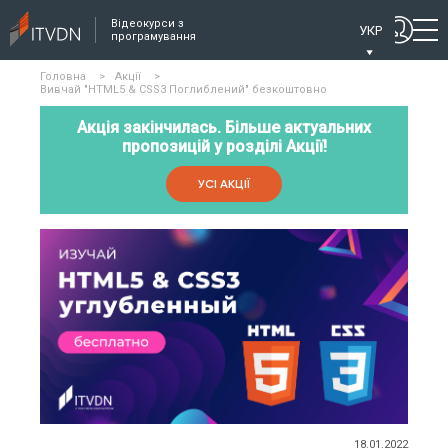
Відеокурси з
УКР
програмування
Головна
>
Акції
>
Вивчай "HTML5 & CSS3 Поглиблений" безкоштовно
Акція закінчилась. Більше актуальних
пропозицій у розділі Акції!
УСІ АКЦІЇ
18.01.2022