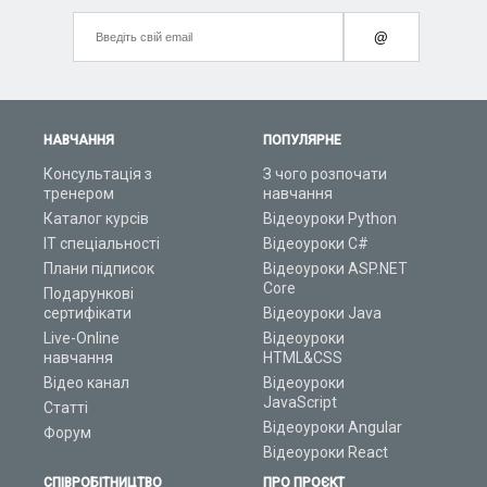
@
НАВЧАННЯ
ПОПУЛЯРНЕ
Консультація з
З чого розпочати
тренером
навчання
Каталог курсів
Відеоуроки Python
ІТ спеціальності
Відеоуроки C#
Плани підписок
Відеоуроки ASP.NET
Core
Подарункові
сертифікати
Відеоуроки Java
Live-Online
Відеоуроки
навчання
HTML&CSS
Відео канал
Відеоуроки
JavaScript
Статті
Відеоуроки Angular
Форум
Відеоуроки React
СПІВРОБІТНИЦТВО
ПРО ПРОЄКТ