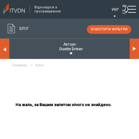
Відеокурси з
УКР
програмування
БЛОГ
ОЧИСТИТИ ФІЛЬТРИ
Автори
Dustin Driver
✖
Головна
>
Блог
На жаль, за Вашим запитом нічого не знайдено.