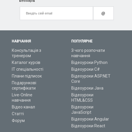
вебінарів
@
НАВЧАННЯ
ПОПУЛЯРНЕ
Консультація з
З чого розпочати
тренером
навчання
Каталог курсів
Відеоуроки Python
ІТ спеціальності
Відеоуроки C#
Плани підписок
Відеоуроки ASP.NET
Core
Подарункові
сертифікати
Відеоуроки Java
Live-Online
Відеоуроки
навчання
HTML&CSS
Відео канал
Відеоуроки
JavaScript
Статті
Відеоуроки Angular
Форум
Відеоуроки React