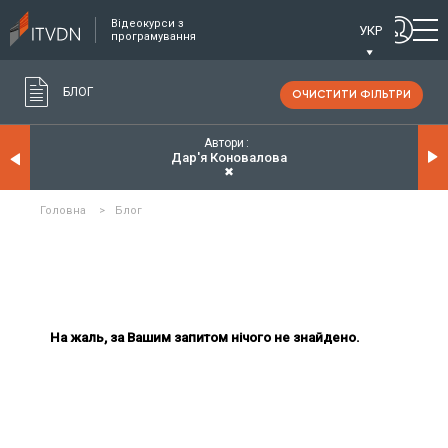
Відеокурси з
УКР
програмування
БЛОГ
ОЧИСТИТИ ФІЛЬТРИ
Автори
Дар'я Коновалова
✖
Головна
>
Блог
На жаль, за Вашим запитом нічого не знайдено.