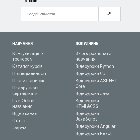
вебінарів
@
НАВЧАННЯ
ПОПУЛЯРНЕ
Консультація з
З чого розпочати
тренером
навчання
Каталог курсів
Відеоуроки Python
ІТ спеціальності
Відеоуроки C#
Плани підписок
Відеоуроки ASP.NET
Core
Подарункові
сертифікати
Відеоуроки Java
Live-Online
Відеоуроки
навчання
HTML&CSS
Відео канал
Відеоуроки
JavaScript
Статті
Відеоуроки Angular
Форум
Відеоуроки React