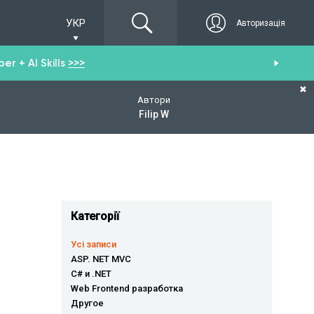
УКР
Авторизація
r + AI Skills
>>>
От
✖
Автори
Filip W
Категорії
Усі записи
ASP. NET MVC
C# и .NET
Web Frontend разработка
Другое