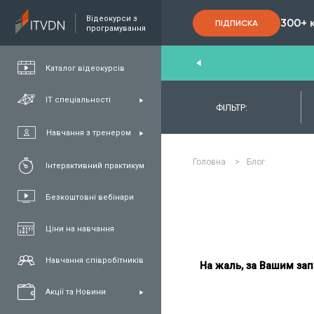
Відеокурси з
300+ 
ПІДПИСКА
програмування
nd
,
FullStack
,
C#/.NET
,
Java
та
QA
Каталог відеокурсів
ІТ спеціальності
ФІЛЬТР:
Навчання з тренером
Головна
>
Блог
Інтерактивний практикум
Безкоштовні вебінари
Ціни на навчання
Навчання співробітників
На жаль, за Вашим зап
Акції та Новини