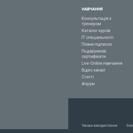
НАВЧАННЯ
Консультація з
тренером
Каталог курсів
ІТ спеціальності
Плани підписок
Подарункові
сертифікати
Live-Online навчання
Відео канал
Статті
Форум
Умови використання
Зая