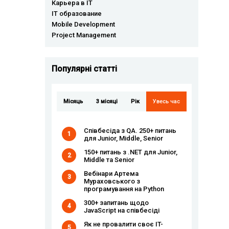
Карьера в IT
IT образование
Mobile Development
Project Management
Популярні статті
Місяць
3 місяці
Рік
Увесь час
Співбесіда з QA. 250+ питань
1
для Junior, Middle, Senior
150+ питань з .NET для Junior,
2
Middle та Senior
Вебінари Артема
3
Мураховського з
програмування на Python
300+ запитань щодо
4
JavaScript на співбесіді
Як не провалити своє IT-
5