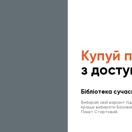
Купуй 
з досту
Бібліотека сучас
Вибирай свій варіант пі
краще вибирати Базовий 
Пакет Стартовий.