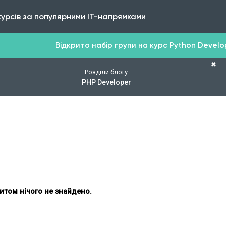
курсів за популярними IT-напрямками
Відкрито набір групи на курс Python Develope
✖
Розділи блогу
PHP Developer
итом нічого не знайдено.