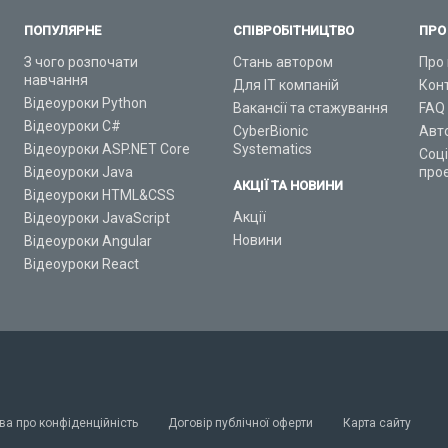
ПОПУЛЯРНЕ
СПІВРОБІТНИЦТВО
ПРО
З чого розпочати
Стань автором
Про 
навчання
Для ІТ компаній
Кон
Відеоуроки Python
Вакансії та стажування
FAQ
Відеоуроки C#
CyberBionic
Авт
Відеоуроки ASP.NET Core
Systematics
Соц
Відеоуроки Java
про
АКЦІЇ ТА НОВИНИ
Відеоуроки HTML&CSS
Акції
Відеоуроки JavaScript
Новини
Відеоуроки Angular
Відеоуроки React
ва про конфіденційність
Договір публічної оферти
Карта сайту