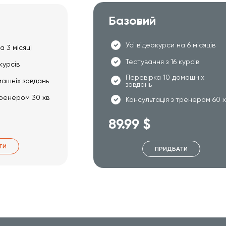
Базовий
Усі відеокурси на 6 місяців
а 3 місяці
Тестування з 16 курсів
курсів
Перевірка 10 домашніх
машніх завдань
завдань
тренером 30 хв
Консультація з тренером 60 
89.99 $
ТИ
ПРИДБАТИ