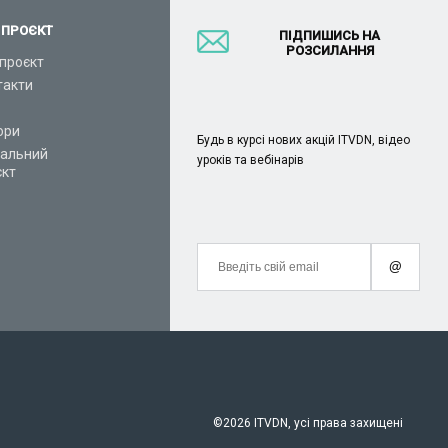
 ПРОЄКТ
ПІДПИШИСЬ НА
РОЗСИЛАННЯ
проєкт
такти
ори
Будь в курсі нових акцій ITVDN, відео
іальний
уроків та вебінарів
єкт
@
©
2026 ITVDN, усі права захищені