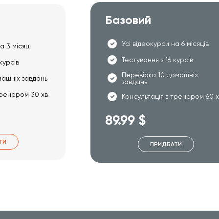
Базовий
Усі відеокурси на 6 місяців
а 3 місяці
Тестування з 16 курсів
курсів
Перевірка 10 домашніх
машніх завдань
завдань
тренером 30 хв
Консультація з тренером 60 
89.99 $
ТИ
ПРИДБАТИ