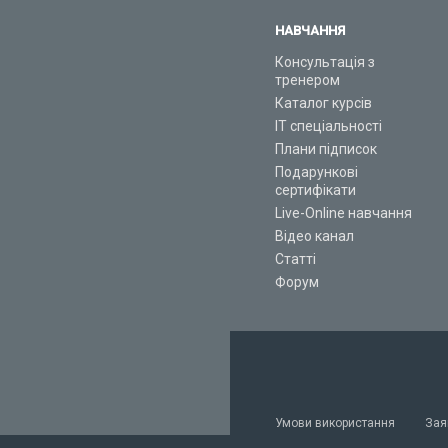
НАВЧАННЯ
Консультація з
тренером
Каталог курсів
ІТ спеціальності
Плани підписок
Подарункові
сертифікати
Live-Online навчання
Відео канал
Статті
Форум
Умови використання
Зая