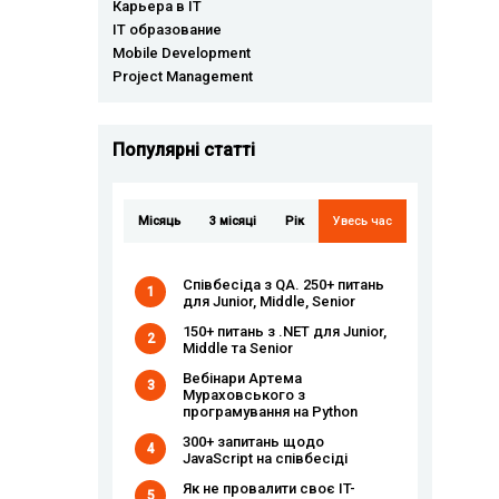
Карьера в IT
IT образование
Mobile Development
Project Management
Популярні статті
Місяць
3 місяці
Рік
Увесь час
Співбесіда з QA. 250+ питань
1
для Junior, Middle, Senior
150+ питань з .NET для Junior,
2
Middle та Senior
Вебінари Артема
3
Мураховського з
програмування на Python
300+ запитань щодо
4
JavaScript на співбесіді
Як не провалити своє IT-
5