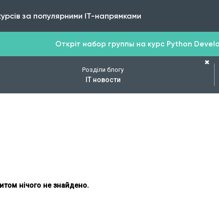
курсів за популярними IT-напрямками
Откріт набор группы на курс Python Develop
✖
Розділи блогу
IT новости
итом нічого не знайдено.