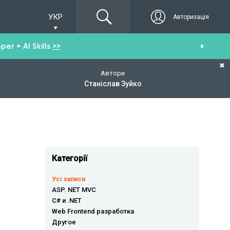
УКР
Авторизація
er + AI Skills
>>
Пол
✖
Автори
Станіслав Зуйко
Категорії
Усі записи
ASP. NET MVC
C# и .NET
Web Frontend разработка
Другое