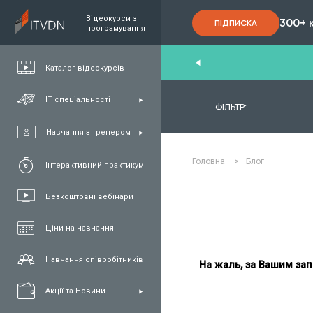
Відеокурси з
300+ 
ПІДПИСКА
програмування
End
,
FullStack
,
C#/.NET
,
Java
и
QA
Каталог відеокурсів
ІТ спеціальності
ФІЛЬТР:
Навчання з тренером
Головна
>
Блог
Інтерактивний практикум
Безкоштовні вебінари
Ціни на навчання
Навчання співробітників
На жаль, за Вашим зап
Акції та Новини