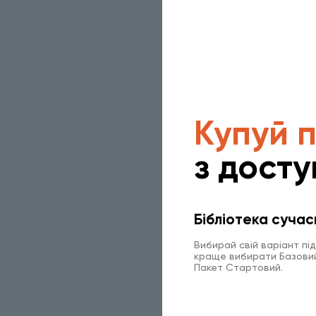
Купуй 
з досту
Бібліотека сучас
Вибирай свій варіант пі
краще вибирати Базовий 
Пакет Стартовий.