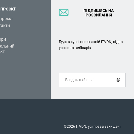
 ПРОЄКТ
ПІДПИШИСЬ НА
РОЗСИЛАННЯ
проєкт
такти
ори
Будь в курсі нових акцій ITVDN, відео
іальний
уроків та вебінарів
єкт
@
©
2026 ITVDN, усі права захищені