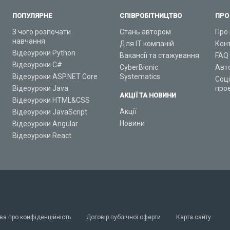
ПОПУЛЯРНЕ
СПІВРОБІТНИЦТВО
ПРО
З чого розпочати
Стань автором
Про 
навчання
Для ІТ компаній
Кон
Відеоуроки Python
Вакансії та стажування
FAQ
Відеоуроки C#
CyberBionic
Авт
Відеоуроки ASP.NET Core
Systematics
Соц
Відеоуроки Java
про
АКЦІЇ ТА НОВИНИ
Відеоуроки HTML&CSS
Акції
Відеоуроки JavaScript
Новини
Відеоуроки Angular
Відеоуроки React
ва про конфіденційність
Договір публічної оферти
Карта сайту