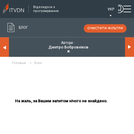
Відеокурси з
УКР
програмування
БЛОГ
ОЧИСТИТИ ФІЛЬТРИ
Автори
Дмитро Бобровніков
✖
Головна
>
Блог
На жаль, за Вашим запитом нічого не знайдено.