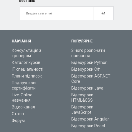
вебінарів
@
НАВЧАННЯ
ПОПУЛЯРНЕ
Консультація з
З чого розпочати
тренером
навчання
Каталог курсів
Відеоуроки Python
ІТ спеціальності
Відеоуроки C#
Плани підписок
Відеоуроки ASP.NET
Core
Подарункові
сертифікати
Відеоуроки Java
Live-Online
Відеоуроки
навчання
HTML&CSS
Відео канал
Відеоуроки
JavaScript
Статті
Відеоуроки Angular
Форум
Відеоуроки React