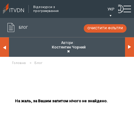
Відеокурси з
УКР
програмування
БЛОГ
ОЧИСТИТИ ФІЛЬТРИ
Автори
Костянтин Чорний
✖
Головна
>
Блог
На жаль, за Вашим запитом нічого не знайдено.