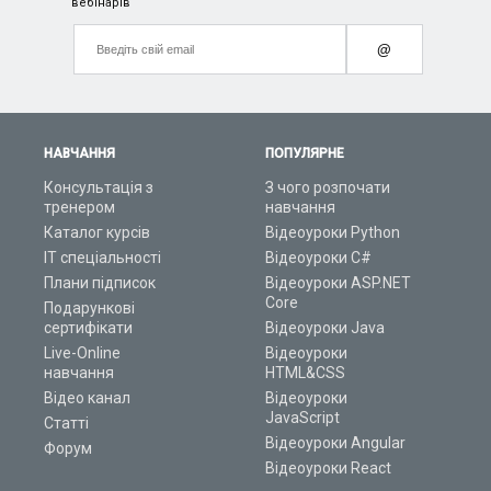
вебінарів
@
НАВЧАННЯ
ПОПУЛЯРНЕ
Консультація з
З чого розпочати
тренером
навчання
Каталог курсів
Відеоуроки Python
ІТ спеціальності
Відеоуроки C#
Плани підписок
Відеоуроки ASP.NET
Core
Подарункові
сертифікати
Відеоуроки Java
Live-Online
Відеоуроки
навчання
HTML&CSS
Відео канал
Відеоуроки
JavaScript
Статті
Відеоуроки Angular
Форум
Відеоуроки React