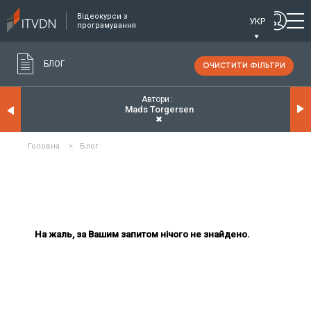
Відеокурси з
УКР
програмування
БЛОГ
ОЧИСТИТИ ФІЛЬТРИ
Автори
Mads Torgersen
✖
Головна
>
Блог
На жаль, за Вашим запитом нічого не знайдено.