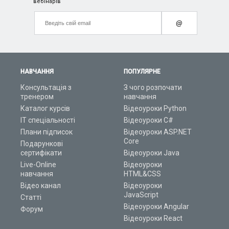
вебінарів
@
НАВЧАННЯ
ПОПУЛЯРНЕ
Консультація з
З чого розпочати
тренером
навчання
Каталог курсів
Відеоуроки Python
ІТ спеціальності
Відеоуроки C#
Плани підписок
Відеоуроки ASP.NET
Core
Подарункові
сертифікати
Відеоуроки Java
Live-Online
Відеоуроки
навчання
HTML&CSS
Відео канал
Відеоуроки
JavaScript
Статті
Відеоуроки Angular
Форум
Відеоуроки React