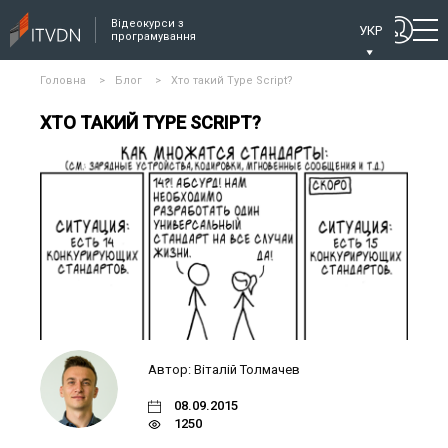
Відеокурси з
УКР
програмування
Головна
>
Блог
>
Хто такий Type Script?
ХТО ТАКИЙ TYPE SCRIPT?
Автор: Віталій Толмачев
08.09.2015
1250