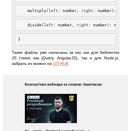
    multiply
(left
:
 number
, right
:
 number
)
:
 numbe
    divide
(left
:
 number
, right
:
 number
)
:
 number
;
}
Такие файлы уже написаны за нас как для библиотек
JS (таких как jQuery, AngularJS), так и для Node.js,
забрать их можно на
GITHUB
Безкоштовні вебінари за схожою тематикою: