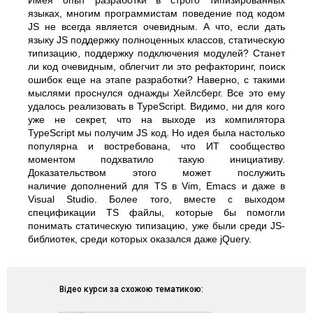
Имея опыт разработки в строго типизированных
языках, многим программистам поведение под кодом
JS не всегда является очевидным. А что, если дать
языку JS поддержку полноценных классов, статическую
типизацию, поддержку подключения модулей? Станет
ли код очевидным, облегчит ли это рефакторинг, поиск
ошибок еще на этапе разработки? Наверно, с такими
мыслями проснулся однажды Хейлсберг. Все это ему
удалось реализовать в TypeScript. Видимо, ни для кого
уже не секрет, что на выходе из компилятора
TypeScript мы получим JS код. Но идея была настолько
популярна и востребована, что ИТ сообщество
моментом подхватило такую инициативу.
Доказательством этого может послужить
наличие дополнений для TS в Vim, Emacs и даже в
Visual Studio. Более того, вместе с выходом
спецификации TS файлы, которые бы помогли
понимать статическую типизацию, уже были среди JS-
библиотек, среди которых оказался даже jQuery.
Відео курси за схожою тематикою: