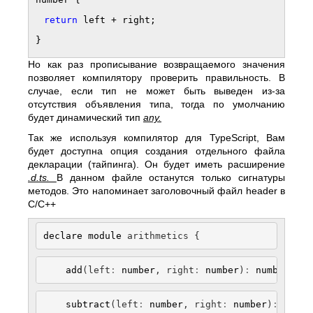
return
left + right;
}
Но как раз прописывание возвращаемого значения
позволяет компилятору проверить правильность. В
случае, если тип не может быть выведен из-за
отсутствия объявления типа, тогда по умолчанию
будет динамический тип
any.
Так же используя компилятор для TypeScript, Вам
будет доступна опция создания отдельного файла
декларации (тайпинга). Он будет иметь расширение
.d.ts.
В данном файле останутся только сигнатуры
методов. Это напоминает заголовочный файл header в
С/С++
declare
 module
 arithmetics {
    add
(left
:
 number
, right
:
 number
)
:
 number
;
    subtract
(left
:
 number
, right
:
 number
)
:
 numbe