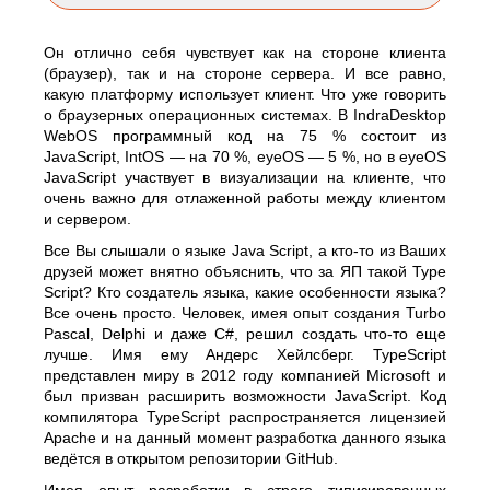
Он отлично себя чувствует как на стороне клиента
(браузер), так и на стороне сервера. И все равно,
какую платформу использует клиент. Что уже говорить
о браузерных операционных системах. В IndraDesktop
WebOS программный код на 75 % состоит из
JavaScript, IntOS — на 70 %, eyeOS — 5 %, но в eyeOS
JavaScript участвует в визуализации на клиенте, что
очень важно для отлаженной работы между клиентом
и сервером.
Все Вы слышали о языке Java Script, а кто-то из Ваших
друзей может внятно объяснить, что за ЯП такой Type
Script? Кто создатель языка, какие особенности языка?
Все очень просто. Человек, имея опыт создания Turbo
Pascal, Delphi и даже С#, решил создать что-то еще
лучше. Имя ему Андерс Хейлсберг. TypeScript
представлен миру в 2012 году компанией Microsoft и
был призван расширить возможности JavaScript. Код
компилятора TypeScript распространяется лицензией
Apache и на данный момент разработка данного языка
ведётся в открытом репозитории GitHub.