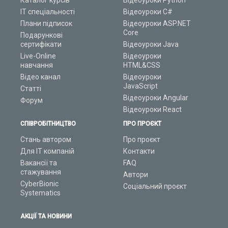
Каталог курсів
Відеоуроки Python
ІТ спеціальності
Відеоуроки C#
Плани підписок
Відеоуроки ASP.NET
Core
Подарункові
сертифікати
Відеоуроки Java
Live-Online
Відеоуроки
навчання
HTML&CSS
Відео канал
Відеоуроки
JavaScript
Статті
Відеоуроки Angular
Форум
Відеоуроки React
СПІВРОБІТНИЦТВО
ПРО ПРОЄКТ
Стань автором
Про проєкт
Для ІТ компаній
Контакти
Вакансії та
FAQ
стажування
Автори
CyberBionic
Соціальний проєкт
Systematics
АКЦІЇ ТА НОВИНИ