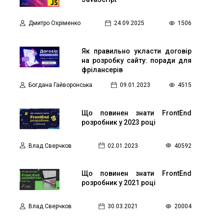
Дмитро Охріменко
24.09.2025
1506
Як правильно укласти договір
на розробку сайту: поради для
фрілансерів
Богдана Гайворонська
09.01.2023
4515
Що повинен знати FrontEnd
розробник у 2023 році
Влад Сверчков
02.01.2023
40592
Що повинен знати FrontEnd
розробник у 2021 році
Влад Сверчков
30.03.2021
20004