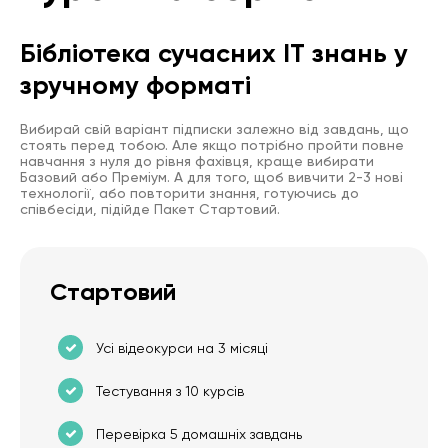
Бібліотека сучасних IT знань у
зручному форматі
Вибирай свій варіант підписки залежно від завдань, що
стоять перед тобою. Але якщо потрібно пройти повне
навчання з нуля до рівня фахівця, краще вибирати
Базовий або Преміум. А для того, щоб вивчити 2-3 нові
технології, або повторити знання, готуючись до
співбесіди, підійде Пакет Стартовий.
Стартовий
Усі відеокурси на 3 місяці
Тестування з 10 курсів
Перевірка 5 домашніх завдань