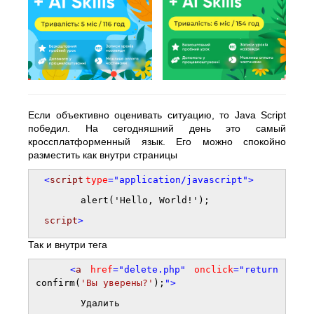
Если объективно оценивать ситуацию, то Java Script
победил. На сегодняшний день это самый
кроссплатформенный язык. Его можно спокойно
разместить как внутри страницы
<
script
type
="application/javascript">
alert('Hello, World!');
script
>
Так и внутри тега
<
a
href
="delete.php"
onclick
="return
confirm(
'Вы уверены?'
);
">
Удалить