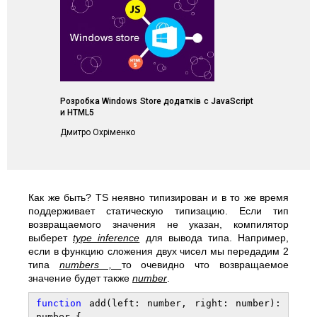
Розробка Windows Store додатків с JavaScript
и HTML5
Дмитро Охріменко
Как же быть? TS неявно типизирован и в то же время
поддерживает статическую типизацию. Если тип
возвращаемого значения не указан, компилятор
выберет
type inference
для вывода типа. Например,
если в функцию сложения двух чисел мы передадим 2
типа
numbers ,
то очевидно что возвращаемое
значение будет также
number
.
function
add(left: number, right: number):
number {