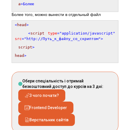
a
>
Более
Более того, можно вынести в отдельный файл
<
head
>
<
script
type
="application/javascript"
src
="http://Путь_к_файлу_со_скриптом">
script
>
head
>
Обери спеціальність і отримай
безкоштовний доступ до курсів на 3 дні:
З чого почати?
Frontend Developer
Верстальник сайтів