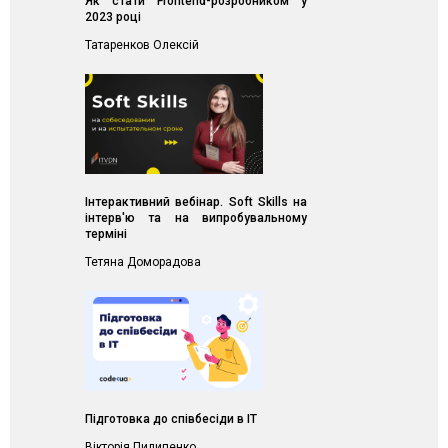
Як стати Frontend-розробником у
2023 році
Татаренков Олексій
Інтерактивний вебінар. Soft Skills на
інтерв'ю та на випробувальному
терміні
Тетяна Доморадова
Підготовка до співбесіди в IT
Вікторія Пилипенко