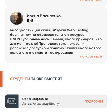
курсе я успела еще раз укрепить и
систематизировать свои знания по данному
языку.Временные рамки дают хороший стимул и
мотивацию изучать предложенный материал, а не
Ирина Василенко
откладывать на потом.
5/5
Была участницей акции «Изучай Web Testing
бесплатно» на образовательном ресурсе
ITVDN.Курс очень насыщенный, много примеров, что
для меня важно! Преподаватель показал и
рассказал доступно и понятно. Нашла много нового
полезного в области тестирования!
показать всё
СТУДЕНТЫ
ТАКЖЕ СМОТРЯТ
C# 5.0 Стартовый
ПОДРОБНЕЕ
Автор:
Александр Шевчук