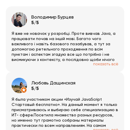
Володимир Бурцев
5/5
Я вже не новачок у розробці. Проте вивчав Java, а
працювати почав на іншій мові. Багато чого
важливого і навіть базового позабував, а тут за
допомогою ретельного проходження по всім
пунктам і аспектам згадую все що потрібно і не
висмикуючи з контексту, а послідовно щоби нічого
показать всё
не пропустити. Тут дуже багато окремих гілок за
обраним напрямком. Був би час 🙂 PS записи трошки
вкрилось пилом і часто зустрічаю помилки/
обмовки, але в цілому на якість це не впливає.
Любовь Дащинская
РАДЖУ!
5/5
Я была участником акции «Изучай JavaScript
Стартовый бесплатно». На данный момент я только
присматриваюсь и выбираю себе специализацию в
ИТ- сфере.Посетила множество разных ресурсов,
но именно тут грамотно собраны материалы
практически по всем направлениям. На самом
показать всё