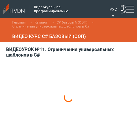
Видеокурсы по
РУС
программированию
Главная
>
Каталог
>
C# базовый (ООП)
>
Ограничения универсальных шаблонов в C#
ВИДЕО КУРС C# БАЗОВЫЙ (ООП)
ВИДЕОУРОК №11. Ограничения универсальных
шаблонов в C#