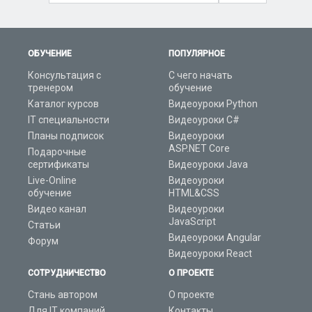
ОБУЧЕНИЕ
ПОПУЛЯРНОЕ
Консультация с
С чего начать
тренером
обучение
Каталог курсов
Видеоуроки Python
IT специальности
Видеоуроки C#
Планы подписок
Видеоуроки
ASP.NET Core
Подарочные
сертификаты
Видеоуроки Java
Live-Online
Видеоуроки
обучение
HTML&CSS
Видео канал
Видеоуроки
JavaScript
Статьи
Видеоуроки Angular
Форум
Видеоуроки React
СОТРУДНИЧЕСТВО
О ПРОЕКТЕ
Стань автором
О проекте
Для IT компаний
Контакты