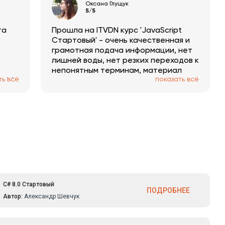
Оксана Глущук
5/5
та
Прошла на ITVDN курс 'JavaScript
Стартовый' - очень качественная и
грамотная подача информации, нет
лишней воды, нет резких переходов к
непонятным терминам, материал
ть всё
показать всё
ії і
подаётся как заявлено - для
ти
стартового уровня ученика.
Нравится, что материал
структурированный и
иллюстрируется примерами,
воспринимается и выучивается все
достаточно легко. Также советую
посетить вебинары - лекторы
действительно разбираются в теме,
всё толково и без агрессивного
маркетинга. Спасибо за труд всей
C# 8.0 Стартовый
команде ITVDN!
ПОДРОБНЕЕ
Автор:
Александр Шевчук