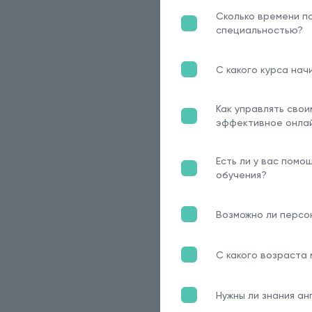
Сколько времени по
специальностью?
С какого курса нач
Как управлять сво
эффективное онла
Есть ли у вас помо
обучения?
Возможно ли персо
С какого возраста
Нужны ли знания ан