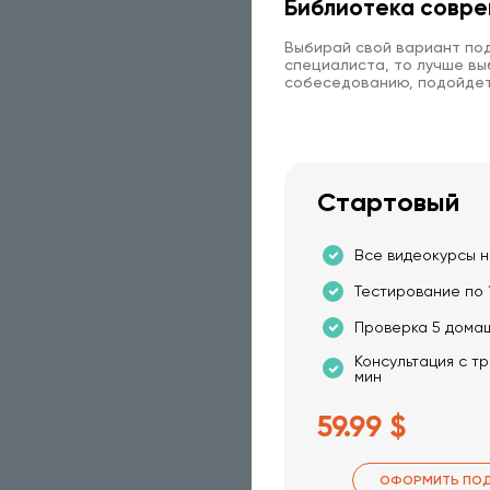
Библиотека совре
Выбирай свой вариант под
специалиста, то лучше выб
собеседованию, подойдет
Стартовый
Все видеокурсы н
Тестирование по 
Проверка 5 дома
Консультация с т
мин
59.99 $
ОФОРМИТЬ ПОД