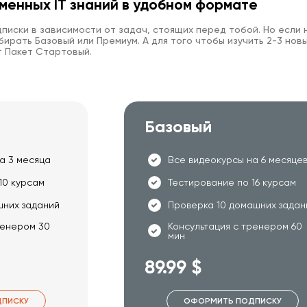
менных IT знаний в удобном формате
писки в зависимости от задач, стоящих перед тобой. Но если 
ирать Базовый или Премиум. А для того чтобы изучить 2-3 новы
 Пакет Стартовый.
Базовый
а 3 месяца
Все видеокурсы на 6 месяце
10 курсам
Тестирование по 16 курсам
шних заданий
Проверка 10 домашних задан
ренером 30
Консультация с тренером 60
мин
89.99 $
ПИСКУ
ОФОРМИТЬ ПОДПИСКУ