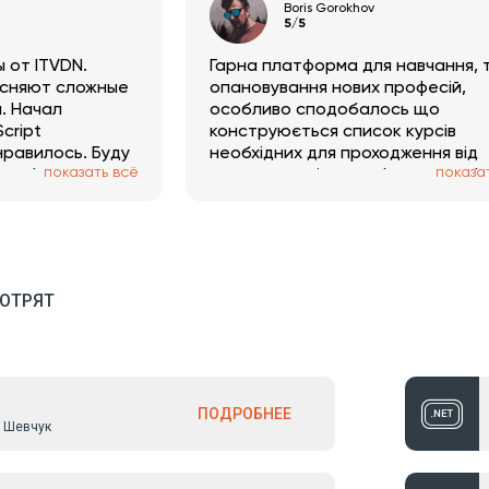
Boris Gorokhov
5/5
 от ITVDN.
Гарна платформа для навчання, 
сняют сложные
опановування нових професій,
. Начал
особливо сподобалось що
cript
конструюється список курсів
нравилось. Буду
необхідних для проходження від
показать всё
показа
платформу
початку до кінця з обраної профес
не треба гадати який курс обра
далі
ОТРЯТ
ПОДРОБНЕЕ
 Шевчук