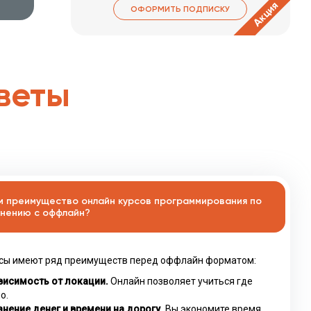
Акция
ОФОРМИТЬ ПОДПИСКУ
веты
м преимущество онлайн курсов программирования по
нению с оффлайн?
сы имеют ряд преимуществ перед оффлайн форматом:
висимость от локации.
Онлайн позволяет учиться где
о.
нение денег и времени на дорогу.
Вы экономите время