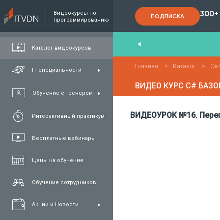
300+
Видеокурсы по
ПОДПИСКА
программированию
nd
,
FullStack
,
C#/.NET
,
Java
та
QA
Каталог видеокурсов
Главная
>
Каталог
>
C# 
IT специальности
ВИДЕО КУРС C# БАЗО
Обучение с тренером
ВИДЕОУРОК №16. Перег
Интерактивный практикум
Бесплатные вебинары
Цены на обучение
Обучение сотрудников
Акции и Новости