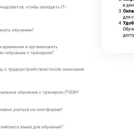
и ден
надобится, чтобы овладеть IT-
Онла
для с
Удоб
Обуче
инать обучение?
досту
им временем и организовать
йн-обучение с тренером?
щь с трудоустройством после окончания
нальное обучение с тренером ITVDN?
 можно учиться на платформе?
глийского языка для обучения?