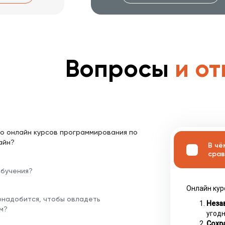
Вопросы
и от
о онлайн курсов программирования по
айн?
В чё
срав
обучения?
Онлайн кур
онадобится, чтобы овладеть
Неза
м?
угодн
Сохра