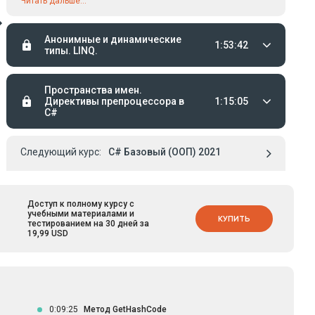
Читать дальше...
рассмотрено назначение шаблона проектирования
«Прототип» (Prototype) и интерфейса ICloneable. Вам будут
Анонимные и динамические
продемонстрировано практическое использование техники
1:53:42
типы. LINQ.
перегрузки операторов.
Пространства имен.
Директивы препроцессора в
1:15:05
C#
Следующий курс:
C# Базовый (ООП) 2021
Доступ к полному курсу с
учебными материалами и
КУПИТЬ
тестированием на 30 дней за
19,99 USD
0:09:25
Метод GetHashCode