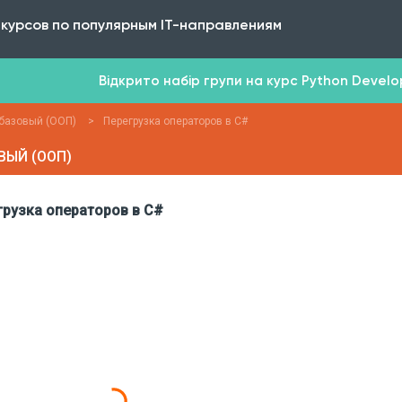
 курсов по популярным IT-направлениям
Відкрито набір групи на курс Python Develope
базовый (ООП)
>
Перегрузка операторов в C#
ВЫЙ (ООП)
рузка операторов в C#