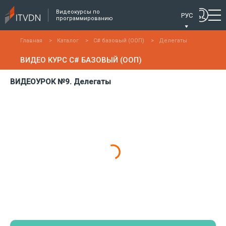
Видеокурсы по
РУС
программированию
Главная
>
Каталог
>
C# базовый (ООП)
>
Делегаты
ВИДЕО КУРС C# БАЗОВЫЙ (ООП)
ВИДЕОУРОК №9. Делегаты