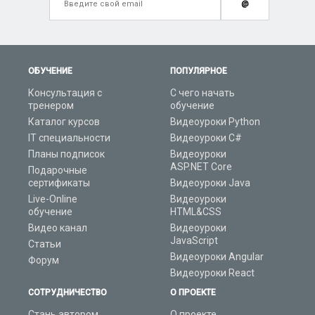
@
ОБУЧЕНИЕ
ПОПУЛЯРНОЕ
Консультация с
С чего начать
тренером
обучение
Каталог курсов
Видеоуроки Python
IT специальности
Видеоуроки C#
Планы подписок
Видеоуроки
ASP.NET Core
Подарочные
сертификаты
Видеоуроки Java
Live-Online
Видеоуроки
обучение
HTML&CSS
Видео канал
Видеоуроки
JavaScript
Статьи
Видеоуроки Angular
Форум
Видеоуроки React
СОТРУДНИЧЕСТВО
О ПРОЕКТЕ
Стань автором
О проекте